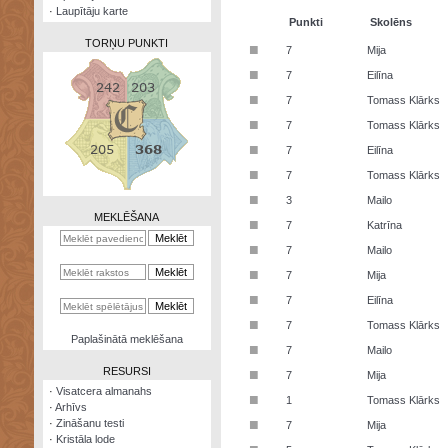
·
Laupītāju karte
Punkti
Skolēns
TORŅU PUNKTI
■
7
Mija
■
7
Eilīna
■
7
Tomass Klārks
■
7
Tomass Klārks
Zināšanu
■
7
Eilīna
testi
■
7
Tomass Klārks
Kristāla
■
3
Mailo
lode
MEKLĒŠANA
■
7
Katrīna
Rūnu
■
7
Mailo
komplekts
■
7
Mija
Galeonu
■
7
Eilīna
kalkulators
■
7
Tomass Klārks
Nomētātās
Paplašinātā meklēšana
■
kārtis
7
Mailo
RESURSI
■
7
Mija
·
Visatcera almanahs
■
1
Tomass Klārks
·
Arhīvs
■
·
Zināšanu testi
7
Mija
·
Kristāla lode