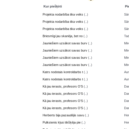
Kur piešķirti
Pi
Projekta nodarbība tika veiks
(..)
Sā
Projekta nodarbība tika veiks
(..)
Sā
Projekta nodarbība tika veiks
(..)
Sā
Briesmīgi jau skanēja, bet no
(..)
Ta
Jauniešiem uzsākot savas burv
(..)
Mir
Jauniešiem uzsākot savas burv
(..)
Mir
Jauniešiem uzsākot savas burv
(..)
Mir
Jauniešiem uzsākot savas burv
(..)
Mir
Katrs nodotais kontroldarbs t
(..)
Aur
Katrs nodotais kontroldarbs t
(..)
Aur
Kā jau ierasts, profesors O’S
(..)
Da
Kā jau ierasts, profesors O’S
(..)
Da
Kā jau ierasts, profesors O’S
(..)
Da
Kā jau ierasts, profesors O’S
(..)
Da
Herberts bija pazaudējis savu
(..)
Her
Pulkstenis kļusi tikšķēja pie
(..)
Her