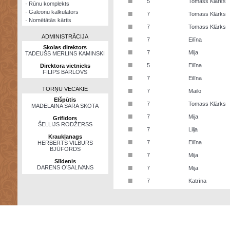
■
5
Tomass Klārks
·
Rūnu komplekts
·
Galeonu kalkulators
■
7
Tomass Klārks
·
Nomētātās kārtis
■
7
Tomass Klārks
ADMINISTRĀCIJA
■
7
Eilīna
Skolas direktors
■
7
Mija
TADEUŠS MERLINS KAMINSKI
■
5
Eilīna
Direktora vietnieks
FILIPS BĀRLOVS
■
7
Eilīna
TORŅU VECĀKIE
■
7
Mailo
Elšpūtis
■
7
Tomass Klārks
MADELAINA SĀRA SKOTA
■
7
Mija
Grifidors
ŠELLIJS RODŽERSS
■
7
Lilja
Kraukļanags
■
7
Eilīna
HERBERTS VILBURS
BJŪFORDS
■
7
Mija
Slīdenis
■
DARENS O’SALIVANS
7
Mija
■
7
Katrīna