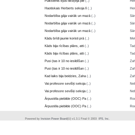
Pulkstenis kļusi tikšķēja pie
(..)
Her
Haotiskais Herberts sekoja lī
(..)
Her
Nodarbība gāja vairāk un mazā
(..)
Sā
Nodarbība gāja vairāk un mazā
(..)
Sā
Nodarbība gāja vairāk un mazā
(..)
Sā
Kādu brīdi jaunie koristi prā
(..)
Me
Kāds bija rīcības plāns, atti
(..)
Ta
Kāds bija rīcības plāns, atti
(..)
Ta
Pusi (tas ir 10 no iesildīšan
(..)
Zah
Pusi (tas ir 10 no iesildīšan
(..)
Zah
Kad laiks bija beidzies, Zaha
(..)
Zah
Vai profesore sevišķi sekoja
(..)
Neb
Vai profesore sevišķi sekoja
(..)
Neb
Ārpustēla piebilde (OOC) Pa
(..)
Ro
Ārpustēla piebilde (OOC) Pa
(..)
Ro
Powered by
Invision Power Board
(U) v1.3.1 Final © 2003
IPS, Inc.