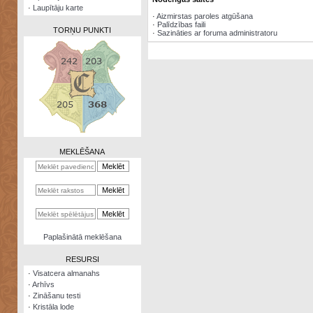
·
Laupītāju karte
·
Aizmirstas paroles atgūšana
·
Palīdzības faili
TORŅU PUNKTI
·
Sazināties ar foruma administratoru
Zināšanu
testi
Kristāla
lode
MEKLĒŠANA
Rūnu
komplekts
Galeonu
kalkulators
Nomētātās
Paplašinātā meklēšana
kārtis
RESURSI
·
Visatcera almanahs
·
Arhīvs
·
Zināšanu testi
·
Kristāla lode