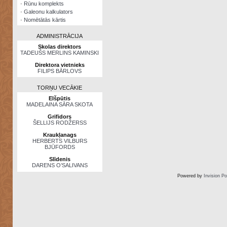
·
Rūnu komplekts
·
Galeonu kalkulators
·
Nomētātās kārtis
ADMINISTRĀCIJA
Skolas direktors
TADEUŠS MERLINS KAMINSKI
Direktora vietnieks
FILIPS BĀRLOVS
TORŅU VECĀKIE
Elšpūtis
MADELAINA SĀRA SKOTA
Grifidors
ŠELLIJS RODŽERSS
Kraukļanags
HERBERTS VILBURS
BJŪFORDS
Slīdenis
DARENS O’SALIVANS
Powered by
Invision P