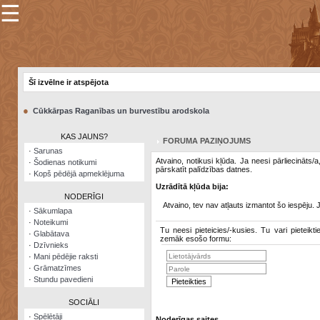
☰
×
Sarunu
pavediens
Šī izvēlne ir atspējota
Manas
piezīmes
●
Cūkkārpas Raganības un burvestību arodskola
Grāmatzīmes
KAS JAUNS?
FORUMA PAZIŅOJUMS
Šodienas
·
Sarunas
notikumi
Atvaino, notikusi kļūda. Ja neesi pārliecināts/
·
Šodienas notikumi
pārskatīt palīdzības datnes.
·
Kopš pēdējā apmeklējuma
Laupītāju
Uzrādītā kļūda bija:
karte
NODERĪGI
Atvaino, tev nav atļauts izmantot šo iespēju. 
·
Sākumlapa
·
Noteikumi
Visatcera
Tu neesi pieteicies/-kusies. Tu vari pieteikti
·
Glabātava
almanahs
zemāk esošo formu:
·
Dzīvnieks
·
Mani pēdējie raksti
Arhīvs
·
Grāmatzīmes
·
Stundu pavedieni
SOCIĀLI
·
Spēlētāji
Noderīgas saites