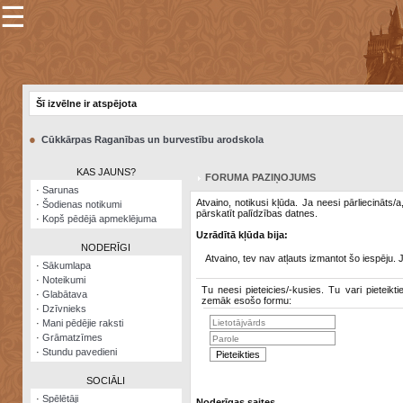
☰
×
Sarunu
pavediens
Šī izvēlne ir atspējota
Manas
piezīmes
●
Cūkkārpas Raganības un burvestību arodskola
Grāmatzīmes
KAS JAUNS?
FORUMA PAZIŅOJUMS
Šodienas
·
Sarunas
notikumi
Atvaino, notikusi kļūda. Ja neesi pārliecināts/
·
Šodienas notikumi
pārskatīt palīdzības datnes.
·
Kopš pēdējā apmeklējuma
Laupītāju
Uzrādītā kļūda bija:
karte
NODERĪGI
Atvaino, tev nav atļauts izmantot šo iespēju. 
·
Sākumlapa
·
Noteikumi
Visatcera
Tu neesi pieteicies/-kusies. Tu vari pieteikti
·
Glabātava
almanahs
zemāk esošo formu:
·
Dzīvnieks
·
Mani pēdējie raksti
Arhīvs
·
Grāmatzīmes
·
Stundu pavedieni
SOCIĀLI
·
Spēlētāji
Noderīgas saites