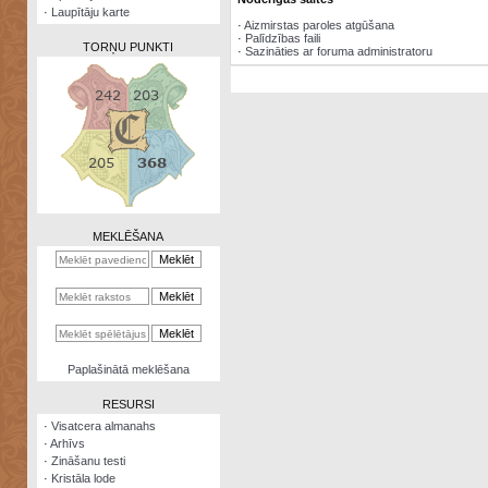
·
Laupītāju karte
·
Aizmirstas paroles atgūšana
·
Palīdzības faili
TORŅU PUNKTI
·
Sazināties ar foruma administratoru
Zināšanu
testi
Kristāla
lode
MEKLĒŠANA
Rūnu
komplekts
Galeonu
kalkulators
Nomētātās
Paplašinātā meklēšana
kārtis
RESURSI
·
Visatcera almanahs
·
Arhīvs
·
Zināšanu testi
·
Kristāla lode