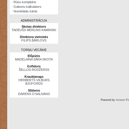
·
Rūnu komplekts
·
Galeonu kalkulators
·
Nomētātās kārtis
ADMINISTRĀCIJA
Skolas direktors
TADEUŠS MERLINS KAMINSKI
Direktora vietnieks
FILIPS BĀRLOVS
TORŅU VECĀKIE
Elšpūtis
MADELAINA SĀRA SKOTA
Grifidors
ŠELLIJS RODŽERSS
Kraukļanags
HERBERTS VILBURS
BJŪFORDS
Slīdenis
DARENS O’SALIVANS
Powered by
Invision P