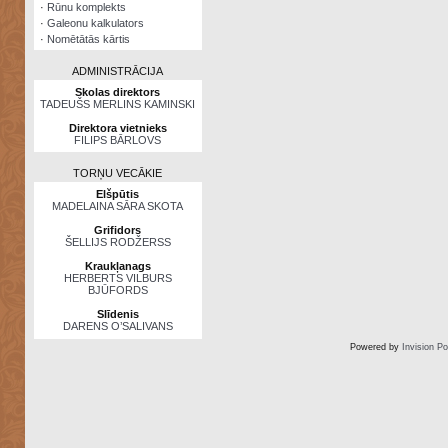
·
Rūnu komplekts
·
Galeonu kalkulators
·
Nomētātās kārtis
ADMINISTRĀCIJA
Skolas direktors
TADEUŠS MERLINS KAMINSKI
Direktora vietnieks
FILIPS BĀRLOVS
TORŅU VECĀKIE
Elšpūtis
MADELAINA SĀRA SKOTA
Grifidors
ŠELLIJS RODŽERSS
Kraukļanags
HERBERTS VILBURS
BJŪFORDS
Slīdenis
DARENS O’SALIVANS
Powered by
Invision P