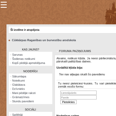
☰
×
Sarunu
pavediens
Šī izvēlne ir atspējota
Manas
piezīmes
●
Cūkkārpas Raganības un burvestību arodskola
Grāmatzīmes
KAS JAUNS?
FORUMA PAZIŅOJUMS
Šodienas
·
Sarunas
notikumi
Atvaino, notikusi kļūda. Ja neesi pārliecināts/
·
Šodienas notikumi
pārskatīt palīdzības datnes.
·
Kopš pēdējā apmeklējuma
Laupītāju
Uzrādītā kļūda bija:
karte
NODERĪGI
Tev nav atļaujas skatīt šo pavedienu
·
Sākumlapa
·
Noteikumi
Visatcera
Tu neesi pieteicies/-kusies. Tu vari pieteikti
·
Glabātava
almanahs
zemāk esošo formu:
·
Dzīvnieks
·
Mani pēdējie raksti
Arhīvs
·
Grāmatzīmes
·
Stundu pavedieni
SOCIĀLI
·
Spēlētāji
Noderīgas saites