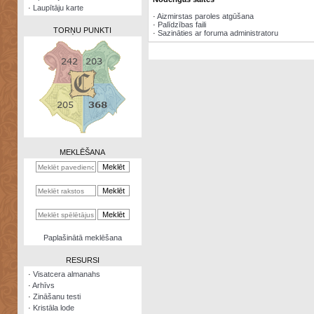
·
Laupītāju karte
·
Aizmirstas paroles atgūšana
·
Palīdzības faili
TORŅU PUNKTI
·
Sazināties ar foruma administratoru
Zināšanu
testi
Kristāla
lode
MEKLĒŠANA
Rūnu
komplekts
Galeonu
kalkulators
Nomētātās
Paplašinātā meklēšana
kārtis
RESURSI
·
Visatcera almanahs
·
Arhīvs
·
Zināšanu testi
·
Kristāla lode