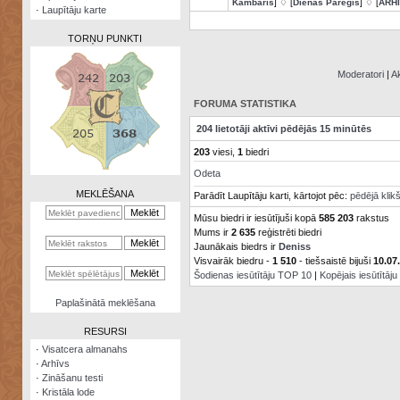
Kambaris
] ♢ [
Dienas Pareģis
] ♢ [
ARH
·
Laupītāju karte
TORŅU PUNKTI
Moderatori
|
Ak
FORUMA STATISTIKA
Zināšanu
204 lietotāji aktīvi pēdējās 15 minūtēs
testi
203
viesi,
1
biedri
Kristāla
Odeta
lode
MEKLĒŠANA
Parādīt Laupītāju karti, kārtojot pēc:
pēdējā klik
Rūnu
Mūsu biedri ir iesūtījuši kopā
585 203
rakstus
komplekts
Mums ir
2 635
reģistrēti biedri
Jaunākais biedrs ir
Deniss
Galeonu
Visvairāk biedru -
1 510
- tiešsaistē bijuši
10.07
kalkulators
Šodienas iesūtītāju TOP 10
|
Kopējais iesūtītāj
Nomētātās
Paplašinātā meklēšana
kārtis
RESURSI
·
Visatcera almanahs
·
Arhīvs
·
Zināšanu testi
·
Kristāla lode