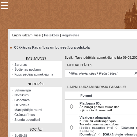
☰
×
Sarunu
pavediens
Laipni lūdzam, viesi (
Pieteikties
|
Reģistrēties
)
Manas
piezīmes
●
Cūkkārpas Raganības un burvestību arodskola
Grāmatzīmes
Sveiki! Tavs pēdējais apmeklējums bija 09.08.20
KAS JAUNS?
Šodienas
·
Sarunas
AKTUALITĀTES
notikumi
·
Šodienas notikumi
Vēlies pievienoties? Reģistrējies!
P
·
Kopš pēdējā apmeklējuma
Laupītāju
karte
NODERĪGI
LAIPNI LŪDZAM BURVJU PASAULĒ!
·
Sākumlapa
·
Noteikumi
Forumi
Visatcera
·
Glabātava
almanahs
Platforma 9¾
◊
·
Dzīvnieks
Še burvju pasauli mums dod,
·
Mani pēdējie raksti
Ir jāprot to tik iemantot!
Arhīvs
·
Grāmatzīmes
Visatcera almanahs
·
Stundu pavedieni
Kur mūsu vārdi kopā vijas,
Tur mēs tinam savas dzīves.
◊
[
Spēles pasaules info
] ♢ [
Grāmatu p
SOCIĀLI
Kambaris”
]
[
Domnīcas
] ♢ [
Cūkkārpiešu vēstule
·
Spēlētāji