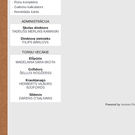
·
Rūnu komplekts
·
Galeonu kalkulators
·
Nomētātās kārtis
ADMINISTRĀCIJA
Skolas direktors
TADEUŠS MERLINS KAMINSKI
Direktora vietnieks
FILIPS BĀRLOVS
TORŅU VECĀKIE
Elšpūtis
MADELAINA SĀRA SKOTA
Grifidors
ŠELLIJS RODŽERSS
Kraukļanags
HERBERTS VILBURS
BJŪFORDS
Slīdenis
DARENS O’SALIVANS
Powered by
Invision P