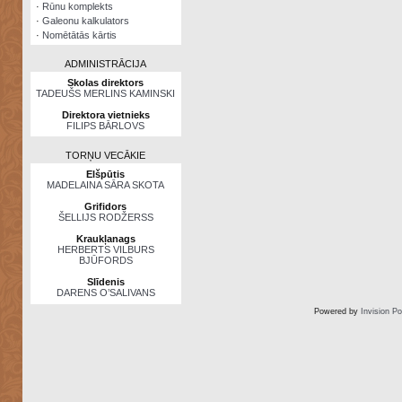
·
Rūnu komplekts
·
Galeonu kalkulators
·
Nomētātās kārtis
ADMINISTRĀCIJA
Skolas direktors
TADEUŠS MERLINS KAMINSKI
Direktora vietnieks
FILIPS BĀRLOVS
TORŅU VECĀKIE
Elšpūtis
MADELAINA SĀRA SKOTA
Grifidors
ŠELLIJS RODŽERSS
Kraukļanags
HERBERTS VILBURS
BJŪFORDS
Slīdenis
DARENS O’SALIVANS
Powered by
Invision P