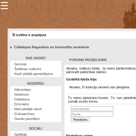
☰
×
Sarunu
pavediens
Šī izvēlne ir atspējota
Manas
piezīmes
●
Cūkkārpas Raganības un burvestību arodskola
Grāmatzīmes
KAS JAUNS?
FORUMA PAZIŅOJUMS
Šodienas
·
Sarunas
notikumi
Atvaino, notikusi kļūda. Ja neesi pārliecināts/
·
Šodienas notikumi
pārskatīt palīdzības datnes.
·
Kopš pēdējā apmeklējuma
Laupītāju
Uzrādītā kļūda bija:
karte
NODERĪGI
Atvaino, šī funkcija viesiem nav pieejama
·
Sākumlapa
·
Noteikumi
Visatcera
Tu neesi pieteicies/-kusies. Tu vari pieteikti
·
Glabātava
almanahs
zemāk esošo formu:
·
Dzīvnieks
·
Mani pēdējie raksti
Arhīvs
·
Grāmatzīmes
·
Stundu pavedieni
SOCIĀLI
·
Spēlētāji
Noderīgas saites