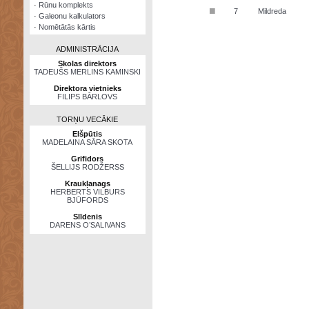
·
Rūnu komplekts
■
7
Mildreda
·
Galeonu kalkulators
·
Nomētātās kārtis
ADMINISTRĀCIJA
Skolas direktors
TADEUŠS MERLINS KAMINSKI
Direktora vietnieks
FILIPS BĀRLOVS
TORŅU VECĀKIE
Elšpūtis
MADELAINA SĀRA SKOTA
Grifidors
ŠELLIJS RODŽERSS
Kraukļanags
HERBERTS VILBURS
BJŪFORDS
Slīdenis
DARENS O’SALIVANS