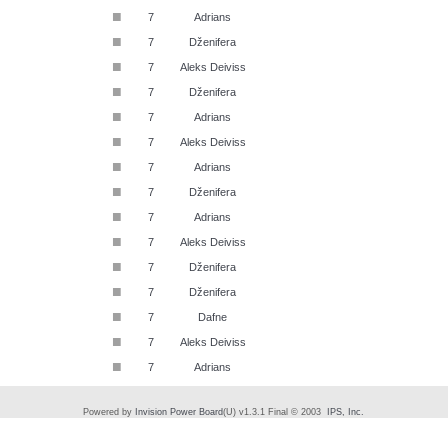
■
7
Adrians
■
7
Dženifera
■
7
Aleks Deiviss
■
7
Dženifera
■
7
Adrians
■
7
Aleks Deiviss
■
7
Adrians
■
7
Dženifera
■
7
Adrians
■
7
Aleks Deiviss
■
7
Dženifera
■
7
Dženifera
■
7
Dafne
■
7
Aleks Deiviss
■
7
Adrians
Powered by
Invision Power Board
(U) v1.3.1 Final © 2003
IPS, Inc.