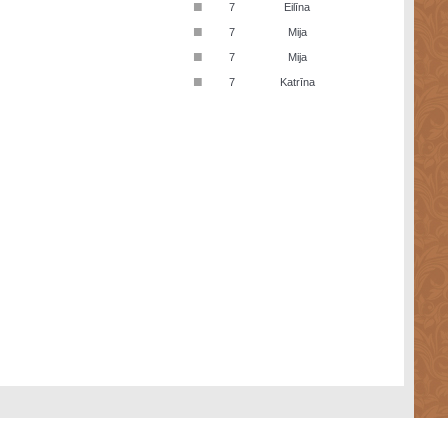
■
7
Eilīna
■
7
Mija
■
7
Mija
■
7
Katrīna