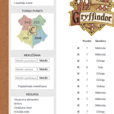
·
Laupītāju karte
TORŅU PUNKTI
Zināšanu
testi
Punkti
Skolēns
■
7
Mildreda
Kristāla
lode
■
7
Mildreda
MEKLĒŠANA
■
7
Džinija
Rūnu
komplekts
■
6
Izija
■
Galeonu
7
Džinija
kalkulators
■
7
Džinija
Nomētātās
■
Paplašinātā meklēšana
7
Violeta
kārtis
■
7
Mildreda
RESURSI
■
7
Mildreda
·
Visatcera almanahs
·
Arhīvs
■
7
Mildreda
·
Zināšanu testi
■
·
Kristāla lode
7
Džinija