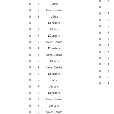
■
7
■
7
Dafne
■
6
■
7
Aleks Deiviss
■
7
■
5
Mērija
■
7
■
6
Dženifera
■
7
■
7
Adrians
■
7
■
7
Dženifera
■
7
■
7
Aleks Deiviss
■
7
■
7
Dženifera
■
7
■
7
Aleks Deiviss
■
7
■
7
Adrians
■
7
■
7
Aleks Deiviss
■
7
■
7
Dženifera
■
7
■
7
Dafne
■
7
■
7
Adrians
■
7
Dženifera
■
7
Aleks Deiviss
■
7
Adrians
■
7
Aleks Deiviss