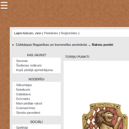
☰
×
Sarunu
pavediens
Laipni lūdzam, viesi (
Pieteikties
|
Reģistrēties
)
Manas
piezīmes
●
Cūkkārpas Raganības un burvestību arodskola
→ Rakstu punkti
Grāmatzīmes
KAS JAUNS?
TORŅU PUNKTI
Šodienas
·
Sarunas
notikumi
·
Šodienas notikumi
·
Kopš pēdējā apmeklējuma
Laupītāju
karte
NODERĪGI
·
Sākumlapa
·
Noteikumi
Visatcera
·
Glabātava
almanahs
·
Dzīvnieks
·
Mani pēdējie raksti
Arhīvs
·
Grāmatzīmes
·
Stundu pavedieni
SOCIĀLI
·
Spēlētāji