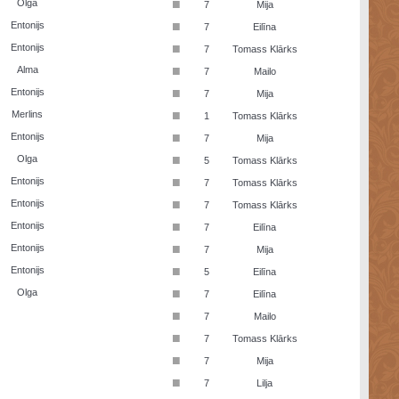
■
Olga
7
Mija
■
Entonijs
7
Eilīna
■
Entonijs
7
Tomass Klārks
■
Alma
7
Mailo
■
Entonijs
7
Mija
■
Merlins
1
Tomass Klārks
■
Entonijs
7
Mija
■
Olga
5
Tomass Klārks
■
Entonijs
7
Tomass Klārks
■
Entonijs
7
Tomass Klārks
■
Entonijs
7
Eilīna
■
Entonijs
7
Mija
■
Entonijs
5
Eilīna
■
Olga
7
Eilīna
■
7
Mailo
■
7
Tomass Klārks
■
7
Mija
■
7
Lilja