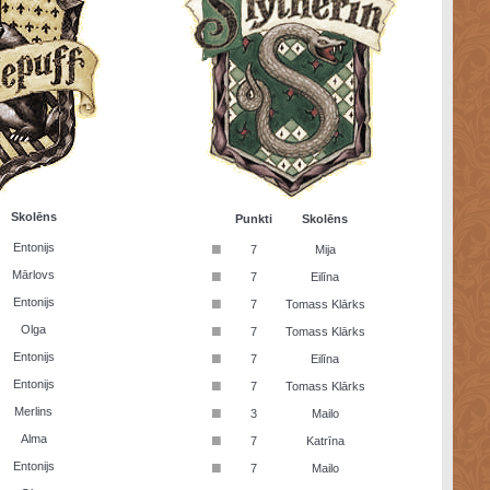
Skolēns
Punkti
Skolēns
■
Entonijs
7
Mija
■
Mārlovs
7
Eilīna
■
Entonijs
7
Tomass Klārks
■
Olga
7
Tomass Klārks
■
Entonijs
7
Eilīna
■
Entonijs
7
Tomass Klārks
■
Merlins
3
Mailo
■
Alma
7
Katrīna
■
Entonijs
7
Mailo