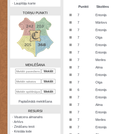
·
Laupītāju karte
Punkti
Skolēns
TORŅU PUNKTI
■
7
Entonijs
■
7
Mārlovs
■
7
Entonijs
■
7
Olga
Zināšanu
■
7
Entonijs
testi
■
7
Entonijs
Kristāla
■
7
Merlins
lode
MEKLĒŠANA
■
7
Alma
Rūnu
■
7
Entonijs
komplekts
■
7
Olga
Galeonu
■
6
Entonijs
kalkulators
■
7
Entonijs
Nomētātās
Paplašinātā meklēšana
■
kārtis
7
Alma
RESURSI
■
7
Entonijs
·
Visatcera almanahs
■
7
Merlins
·
Arhīvs
■
·
Zināšanu testi
7
Entonijs
·
Kristāla lode