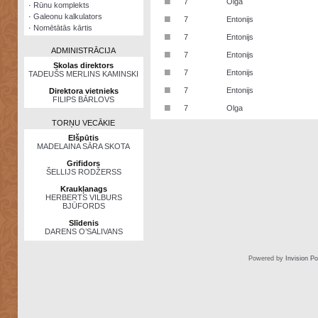
■
7
Olga
·
Rūnu komplekts
·
Galeonu kalkulators
■
7
Entonijs
·
Nomētātās kārtis
■
7
Entonijs
ADMINISTRĀCIJA
■
7
Entonijs
Skolas direktors
■
7
Entonijs
TADEUŠS MERLINS KAMINSKI
■
7
Entonijs
Direktora vietnieks
FILIPS BĀRLOVS
■
7
Olga
TORŅU VECĀKIE
Elšpūtis
MADELAINA SĀRA SKOTA
Grifidors
ŠELLIJS RODŽERSS
Kraukļanags
HERBERTS VILBURS
BJŪFORDS
Slīdenis
DARENS O’SALIVANS
Powered by
Invision P