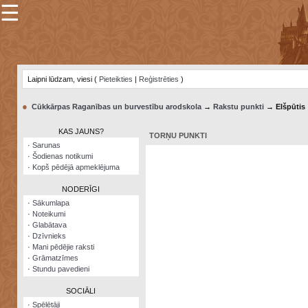
☰
×
Sarunu
pavediens
Laipni lūdzam, viesi (
Pieteikties
|
Reģistrēties
)
Manas
piezīmes
●
Cūkkārpas Raganības un burvestību arodskola
→
Rakstu punkti
→ Elšpūtis
Grāmatzīmes
KAS JAUNS?
TORŅU PUNKTI
Šodienas
·
Sarunas
notikumi
·
Šodienas notikumi
·
Kopš pēdējā apmeklējuma
Laupītāju
karte
NODERĪGI
·
Sākumlapa
·
Noteikumi
Visatcera
·
Glabātava
almanahs
·
Dzīvnieks
·
Mani pēdējie raksti
Arhīvs
·
Grāmatzīmes
·
Stundu pavedieni
SOCIĀLI
·
Spēlētāji