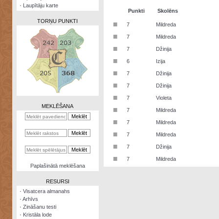
·
Laupītāju karte
Punkti
Skolēns
TORŅU PUNKTI
■
7
Mildreda
■
7
Mildreda
■
7
Džinija
■
6
Izija
Zināšanu
■
7
Džinija
testi
■
7
Džinija
Kristāla
■
7
Violeta
lode
MEKLĒŠANA
■
7
Mildreda
Rūnu
■
7
Mildreda
komplekts
■
7
Mildreda
Galeonu
■
7
Džinija
kalkulators
■
7
Mildreda
Nomētātās
Paplašinātā meklēšana
kārtis
RESURSI
·
Visatcera almanahs
·
Arhīvs
·
Zināšanu testi
·
Kristāla lode