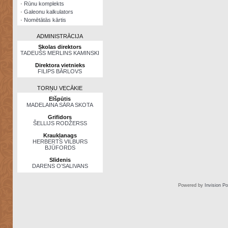
·
Rūnu komplekts
·
Galeonu kalkulators
·
Nomētātās kārtis
ADMINISTRĀCIJA
Skolas direktors
TADEUŠS MERLINS KAMINSKI
Direktora vietnieks
FILIPS BĀRLOVS
TORŅU VECĀKIE
Elšpūtis
MADELAINA SĀRA SKOTA
Grifidors
ŠELLIJS RODŽERSS
Kraukļanags
HERBERTS VILBURS
BJŪFORDS
Slīdenis
DARENS O’SALIVANS
Powered by
Invision P