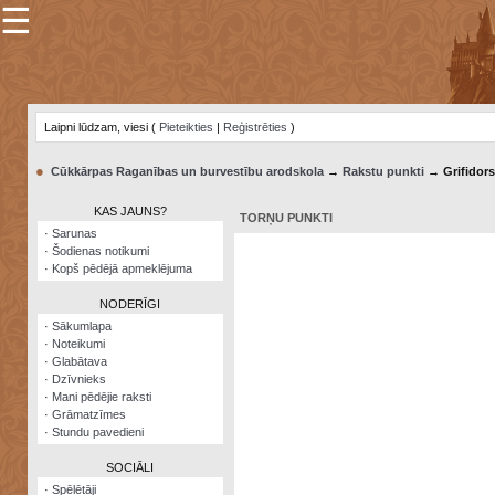
☰
×
Sarunu
pavediens
Laipni lūdzam, viesi (
Pieteikties
|
Reģistrēties
)
Manas
piezīmes
●
Cūkkārpas Raganības un burvestību arodskola
→
Rakstu punkti
→ Grifidors
Grāmatzīmes
KAS JAUNS?
TORŅU PUNKTI
Šodienas
·
Sarunas
notikumi
·
Šodienas notikumi
·
Kopš pēdējā apmeklējuma
Laupītāju
karte
NODERĪGI
·
Sākumlapa
·
Noteikumi
Visatcera
·
Glabātava
almanahs
·
Dzīvnieks
·
Mani pēdējie raksti
Arhīvs
·
Grāmatzīmes
·
Stundu pavedieni
SOCIĀLI
·
Spēlētāji