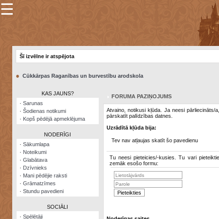
☰
×
Sarunu
pavediens
Šī izvēlne ir atspējota
Manas
piezīmes
●
Cūkkārpas Raganības un burvestību arodskola
Grāmatzīmes
KAS JAUNS?
FORUMA PAZIŅOJUMS
Šodienas
·
Sarunas
notikumi
Atvaino, notikusi kļūda. Ja neesi pārliecināts/
·
Šodienas notikumi
pārskatīt palīdzības datnes.
·
Kopš pēdējā apmeklējuma
Laupītāju
Uzrādītā kļūda bija:
karte
NODERĪGI
Tev nav atļaujas skatīt šo pavedienu
·
Sākumlapa
·
Noteikumi
Visatcera
Tu neesi pieteicies/-kusies. Tu vari pieteikti
·
Glabātava
almanahs
zemāk esošo formu:
·
Dzīvnieks
·
Mani pēdējie raksti
Arhīvs
·
Grāmatzīmes
·
Stundu pavedieni
SOCIĀLI
·
Spēlētāji
Noderīgas saites