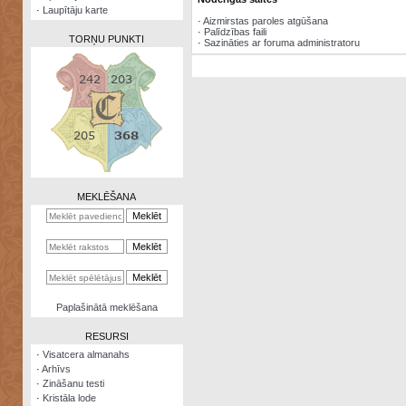
·
Laupītāju karte
·
Aizmirstas paroles atgūšana
·
Palīdzības faili
TORŅU PUNKTI
·
Sazināties ar foruma administratoru
Zināšanu
testi
Kristāla
lode
MEKLĒŠANA
Rūnu
komplekts
Galeonu
kalkulators
Nomētātās
Paplašinātā meklēšana
kārtis
RESURSI
·
Visatcera almanahs
·
Arhīvs
·
Zināšanu testi
·
Kristāla lode