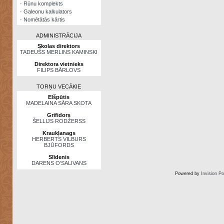
·
Rūnu komplekts
·
Galeonu kalkulators
·
Nomētātās kārtis
ADMINISTRĀCIJA
Skolas direktors
TADEUŠS MERLINS KAMINSKI
Direktora vietnieks
FILIPS BĀRLOVS
TORŅU VECĀKIE
Elšpūtis
MADELAINA SĀRA SKOTA
Grifidors
ŠELLIJS RODŽERSS
Kraukļanags
HERBERTS VILBURS
BJŪFORDS
Slīdenis
DARENS O’SALIVANS
Powered by
Invision P