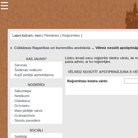
☰
×
Sarunu
pavediens
Laipni lūdzam, viesi (
Pieteikties
|
Reģistrēties
)
Manas
piezīmes
●
Cūkkārpas Raganības un burvestību arodskola
→ Vēlreiz nosūtīt apstiprināj
Grāmatzīmes
Lūdzu ievadi savu reģistrēto biedra vārdu, lai me
KAS JAUNS?
pasta adresi, ar ko reģistrējies.
Šodienas
·
Sarunas
notikumi
·
Šodienas notikumi
VĒLREIZ NOSŪTĪT APSTIPRINĀJUMA E-VĒ
·
Kopš pēdējā apmeklējuma
Laupītāju
Reģistrētais biedra vārds
karte
NODERĪGI
·
Sākumlapa
·
Noteikumi
Visatcera
·
Glabātava
almanahs
·
Dzīvnieks
·
Mani pēdējie raksti
Arhīvs
·
Grāmatzīmes
·
Stundu pavedieni
SOCIĀLI
·
Spēlētāji