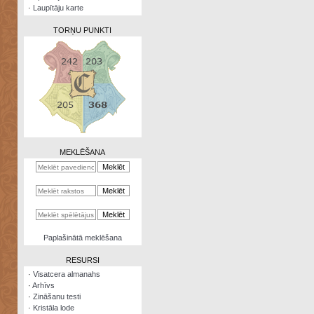
·
Laupītāju karte
TORŅU PUNKTI
Zināšanu
testi
Kristāla
lode
MEKLĒŠANA
Rūnu
komplekts
Galeonu
kalkulators
Nomētātās
Paplašinātā meklēšana
kārtis
RESURSI
·
Visatcera almanahs
·
Arhīvs
·
Zināšanu testi
·
Kristāla lode