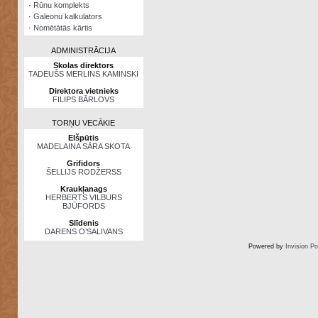
·
Rūnu komplekts
·
Galeonu kalkulators
·
Nomētātās kārtis
ADMINISTRĀCIJA
Skolas direktors
TADEUŠS MERLINS KAMINSKI
Direktora vietnieks
FILIPS BĀRLOVS
TORŅU VECĀKIE
Elšpūtis
MADELAINA SĀRA SKOTA
Grifidors
ŠELLIJS RODŽERSS
Kraukļanags
HERBERTS VILBURS
BJŪFORDS
Slīdenis
DARENS O’SALIVANS
Powered by
Invision P