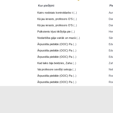
Kur piešķirti
Pi
Katrs nodotais kontroldarbs t
(..)
Aur
Kā jau ierasts, profesors O’S
(..)
Da
Kā jau ierasts, profesors O’S
(..)
Da
Pulkstenis kļusi tikšķēja pie
(..)
Her
Nodarbība gāja vairāk un mazā
(..)
Sā
Ārpustēla piebilde (OOC) Pa
(..)
Edv
Ārpustēla piebilde (OOC) Pa
(..)
Edv
Ārpustēla piebilde (OOC) Pa
(..)
Edv
Kad laiks bija beidzies, Zaha
(..)
Zah
Vai profesore sevišķi sekoja
(..)
Neb
Ārpustēla piebilde (OOC) Pa
(..)
Ro
Ārpustēla piebilde (OOC) Pa
(..)
Ro