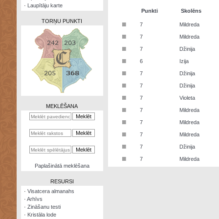
·
Laupītāju karte
Punkti
Skolēns
TORŅU PUNKTI
■
7
Mildreda
■
7
Mildreda
■
7
Džinija
■
6
Izija
Zināšanu
■
7
Džinija
testi
■
7
Džinija
Kristāla
■
7
Violeta
lode
MEKLĒŠANA
■
7
Mildreda
Rūnu
■
7
Mildreda
komplekts
■
7
Mildreda
Galeonu
■
7
Džinija
kalkulators
■
7
Mildreda
Nomētātās
Paplašinātā meklēšana
kārtis
RESURSI
·
Visatcera almanahs
·
Arhīvs
·
Zināšanu testi
·
Kristāla lode