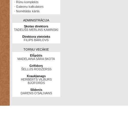
·
Rūnu komplekts
·
Galeonu kalkulators
·
Nomētātās kārtis
ADMINISTRĀCIJA
Skolas direktors
TADEUŠS MERLINS KAMINSKI
Direktora vietnieks
FILIPS BĀRLOVS
TORŅU VECĀKIE
Elšpūtis
MADELAINA SĀRA SKOTA
Grifidors
ŠELLIJS RODŽERSS
Kraukļanags
HERBERTS VILBURS
BJŪFORDS
Slīdenis
DARENS O’SALIVANS