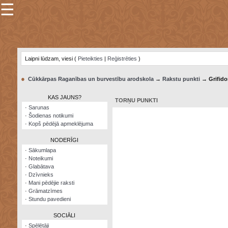
☰
×
Sarunu
pavediens
Laipni lūdzam, viesi (
Pieteikties
|
Reģistrēties
)
Manas
piezīmes
●
Cūkkārpas Raganības un burvestību arodskola
→
Rakstu punkti
→ Grifido
Grāmatzīmes
KAS JAUNS?
TORŅU PUNKTI
Šodienas
·
Sarunas
notikumi
·
Šodienas notikumi
·
Kopš pēdējā apmeklējuma
Laupītāju
karte
NODERĪGI
·
Sākumlapa
·
Noteikumi
Visatcera
·
Glabātava
almanahs
·
Dzīvnieks
·
Mani pēdējie raksti
Arhīvs
·
Grāmatzīmes
·
Stundu pavedieni
SOCIĀLI
·
Spēlētāji