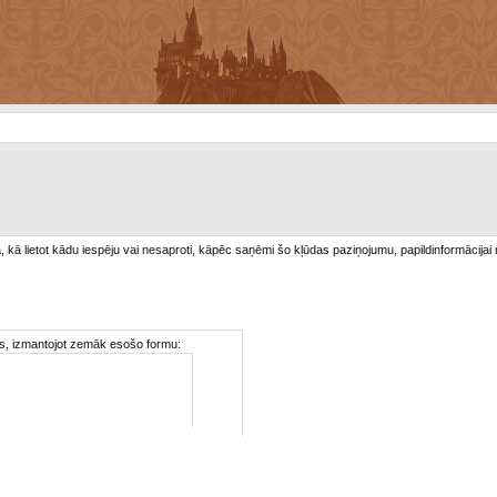
/a, kā lietot kādu iespēju vai nesaproti, kāpēc saņēmi šo kļūdas paziņojumu, papildinformācijai
ties, izmantojot zemāk esošo formu: