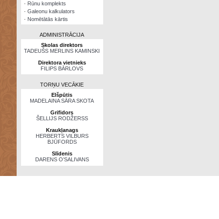
·
Rūnu komplekts
·
Galeonu kalkulators
·
Nomētātās kārtis
ADMINISTRĀCIJA
Skolas direktors
TADEUŠS MERLINS KAMINSKI
Direktora vietnieks
FILIPS BĀRLOVS
TORŅU VECĀKIE
Elšpūtis
MADELAINA SĀRA SKOTA
Grifidors
ŠELLIJS RODŽERSS
Kraukļanags
HERBERTS VILBURS
BJŪFORDS
Slīdenis
DARENS O’SALIVANS