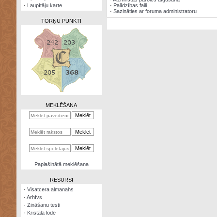
·
Laupītāju karte
·
Palīdzības faili
·
Sazināties ar foruma administratoru
TORŅU PUNKTI
Zināšanu
testi
Kristāla
lode
MEKLĒŠANA
Rūnu
komplekts
Galeonu
kalkulators
Nomētātās
Paplašinātā meklēšana
kārtis
RESURSI
·
Visatcera almanahs
·
Arhīvs
·
Zināšanu testi
·
Kristāla lode