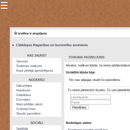
☰
×
Sarunu
pavediens
Šī izvēlne ir atspējota
Manas
piezīmes
●
Cūkkārpas Raganības un burvestību arodskola
Grāmatzīmes
KAS JAUNS?
FORUMA PAZIŅOJUMS
Šodienas
·
Sarunas
notikumi
Atvaino, notikusi kļūda. Ja neesi pārliecināts
·
Šodienas notikumi
·
Kopš pēdējā apmeklējuma
Uzrādītā kļūda bija:
Laupītāju
karte
NODERĪGI
Tev nav atļaujas skatīt šo pavedienu
·
Sākumlapa
Tu neesi pieteicies/-kusies. Tu vari pieteik
·
Noteikumi
Visatcera
·
Glabātava
almanahs
·
Dzīvnieks
·
Mani pēdējie raksti
Arhīvs
·
Grāmatzīmes
·
Stundu pavedieni
SOCIĀLI
Noderīgas saites
·
Spēlētāji
·
Aizmirstas paroles atgūšana