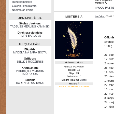
·
Rūnu komplekts
Misters Ā.
·
Galeonu kalkulators
|
PŪČU PASTS
·
Nomētātās kārtis
MISTERS Ā
Iesūtīts:
05.08.
ADMINISTRĀCIJA
Skolas direktors
TADEUŠS MERLINS KAMINSKI
Direktora vietnieks
FILIPS BĀRLOVS
Cūkmie
Svētdie
TORŅU VECĀKIE
18:00)
Elšpūtis
MADELAINA SĀRA SKOTA
21. sep
Grifidors
12. okto
ŠELLIJS RODŽERSS
Administrators
2. nove
Grupa: Pārvalde
Kraukļanags
23. nov
Raksti: 34
HERBERTS VILBURS
14. dec
Sirpi: 43
BJŪFORDS
28. dec
Dzīvnieks:
0
Slīdenis
Biedra krājumi:
Skatīt
1. febru
DARENS O’SALIVANS
Misters Ā
22. febr
KLAIŅO CŪKKĀRPAS GAITEŅOS
15. mar
29. mar
3. maijs
24. maij
14. jūnij