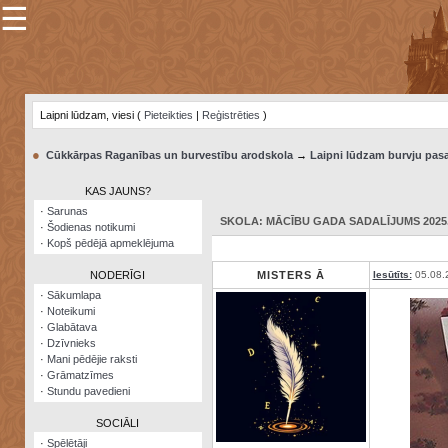
☰
×
Sarunu
pavediens
Laipni lūdzam, viesi (
Pieteikties
|
Reģistrēties
)
Manas
piezīmes
●
Cūkkārpas Raganības un burvestību arodskola
→
Laipni lūdzam burvju pasa
Grāmatzīmes
KAS JAUNS?
Šodienas
·
Sarunas
notikumi
SKOLA: MĀCĪBU GADA SADALĪJUMS 2025./
·
Šodienas notikumi
·
Kopš pēdējā apmeklējuma
Laupītāju
karte
NODERĪGI
MISTERS Ā
Iesūtīts:
05.08.
·
Sākumlapa
·
Noteikumi
Visatcera
·
Glabātava
almanahs
·
Dzīvnieks
·
Mani pēdējie raksti
Arhīvs
·
Grāmatzīmes
·
Stundu pavedieni
SOCIĀLI
·
Spēlētāji