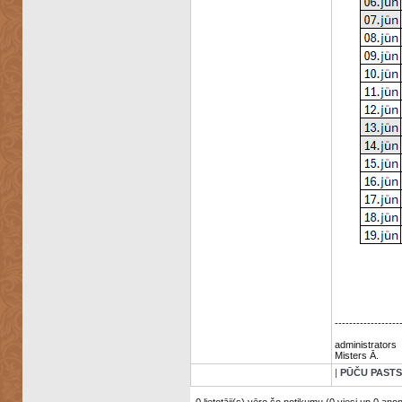
------------------
administrators
Misters Ā.
|
PŪČU PASTS