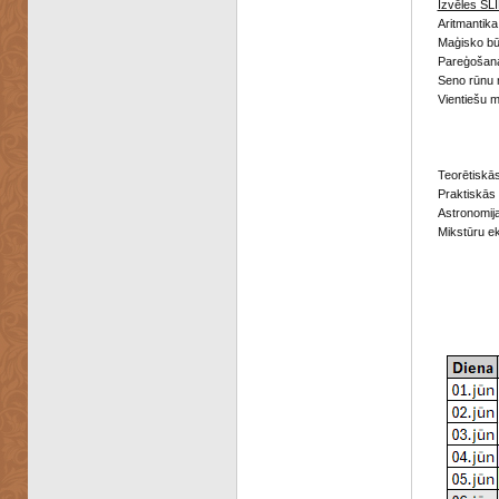
Izvēles SLI
Aritmantika
Maģisko bū
Pareģošana
Seno rūnu 
Vientiešu 
Teorētiskās
Praktiskās 
Astronomij
Mikstūru e