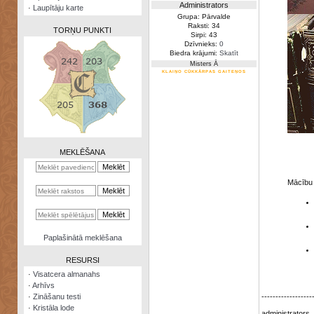
Administrators
·
Laupītāju karte
Grupa: Pārvalde
Raksti: 34
TORŅU PUNKTI
Sirpi: 43
Dzīvnieks:
0
Biedra krājumi:
Skatīt
Misters Ā
KLAIŅO CŪKKĀRPAS GAITEŅOS
Zināšanu
testi
Kristāla
lode
MEKLĒŠANA
Rūnu
komplekts
Mācību 
Galeonu
kalkulators
Nomētātās
Paplašinātā meklēšana
kārtis
RESURSI
·
Visatcera almanahs
·
Arhīvs
·
Zināšanu testi
------------------
·
Kristāla lode
administrators