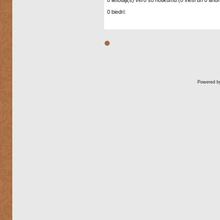
0 lietotāji(s) vēro šo notikumu (0 viesi un 0 anonī
0 biedri:
●
Powered 