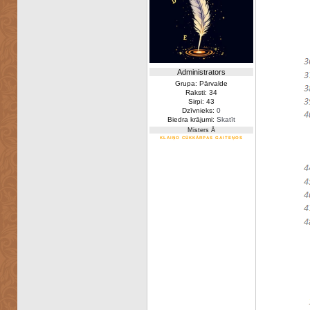
Administrators
Grupa: Pārvalde
Raksti: 34
Sirpi: 43
Dzīvnieks:
0
Biedra krājumi:
Skatīt
Misters Ā
KLAIŅO CŪKKĀRPAS GAITEŅOS