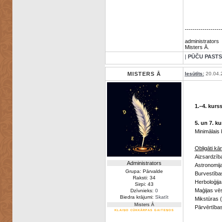
------------------
administrators
Misters Ā.
|
PŪČU PASTS
MISTERS Ā
Iesūtīts:
20.04.
1.–4. kurs
5. un 7. ku
Minimālais 
Obligāti kā
Aizsardzība
Administrators
Astronomija
Grupa: Pārvalde
Burvestība
Raksti: 34
Herboloģija
Sirpi: 43
Maģijas vē
Dzīvnieks:
0
Biedra krājumi:
Skatīt
Mikstūras 
Misters Ā
Pārvērtības
KLAIŅO CŪKKĀRPAS GAITEŅOS