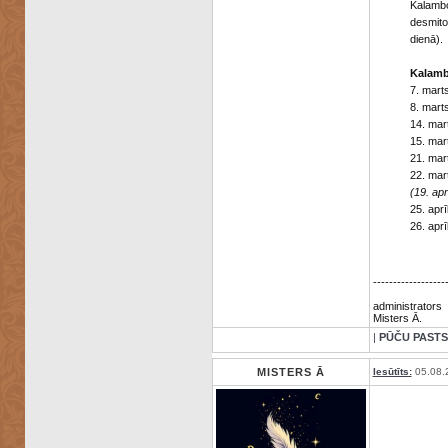
Kalambo
desmito
dienā).
Kalambo
7. mart
8. mart
14. mar
15. ma
21. mar
22. ma
(19. ap
25. apr
26. apr
------------------
administrators
Misters Ā.
|
PŪČU PASTS
MISTERS Ā
Iesūtīts:
05.08.