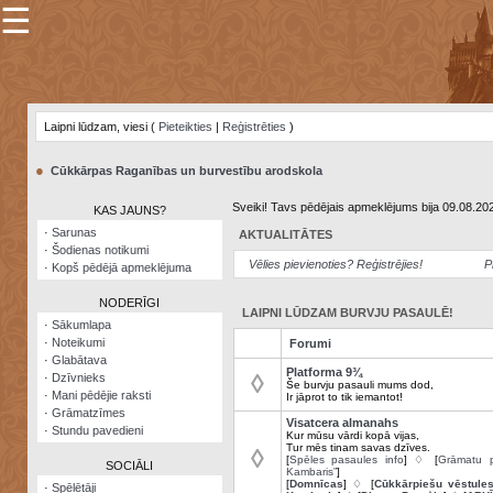
☰
×
Sarunu
pavediens
Laipni lūdzam, viesi (
Pieteikties
|
Reģistrēties
)
Manas
piezīmes
●
Cūkkārpas Raganības un burvestību arodskola
Grāmatzīmes
Sveiki! Tavs pēdējais apmeklējums bija 09.08.20
KAS JAUNS?
Šodienas
·
Sarunas
AKTUALITĀTES
notikumi
·
Šodienas notikumi
Vēlies pievienoties? Reģistrējies!
P
·
Kopš pēdējā apmeklējuma
Laupītāju
karte
NODERĪGI
LAIPNI LŪDZAM BURVJU PASAULĒ!
·
Sākumlapa
·
Noteikumi
Forumi
Visatcera
·
Glabātava
almanahs
Platforma 9¾
◊
·
Dzīvnieks
Še burvju pasauli mums dod,
·
Mani pēdējie raksti
Ir jāprot to tik iemantot!
Arhīvs
·
Grāmatzīmes
Visatcera almanahs
·
Stundu pavedieni
Kur mūsu vārdi kopā vijas,
Tur mēs tinam savas dzīves.
◊
[
Spēles pasaules info
] ♢ [
Grāmatu p
SOCIĀLI
Kambaris”
]
[
Domnīcas
] ♢ [
Cūkkārpiešu vēstule
·
Spēlētāji