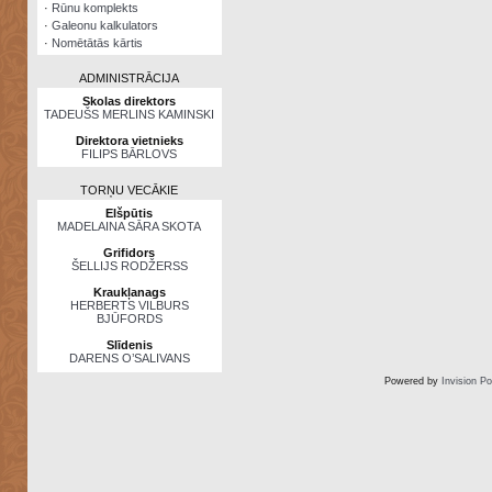
·
Rūnu komplekts
·
Galeonu kalkulators
·
Nomētātās kārtis
ADMINISTRĀCIJA
Skolas direktors
TADEUŠS MERLINS KAMINSKI
Direktora vietnieks
FILIPS BĀRLOVS
TORŅU VECĀKIE
Elšpūtis
MADELAINA SĀRA SKOTA
Grifidors
ŠELLIJS RODŽERSS
Kraukļanags
HERBERTS VILBURS
BJŪFORDS
Slīdenis
DARENS O’SALIVANS
Powered by
Invision P