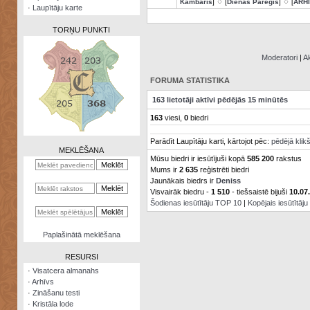
Kambaris
] ♢ [
Dienas Pareģis
] ♢ [
ARH
·
Laupītāju karte
TORŅU PUNKTI
Moderatori
|
Ak
FORUMA STATISTIKA
Zināšanu
163 lietotāji aktīvi pēdējās 15 minūtēs
testi
163
viesi,
0
biedri
Kristāla
Parādīt Laupītāju karti, kārtojot pēc:
pēdējā klik
lode
MEKLĒŠANA
Mūsu biedri ir iesūtījuši kopā
585 200
rakstus
Rūnu
Mums ir
2 635
reģistrēti biedri
komplekts
Jaunākais biedrs ir
Deniss
Visvairāk biedru -
1 510
- tiešsaistē bijuši
10.07
Galeonu
Šodienas iesūtītāju TOP 10
|
Kopējais iesūtītāj
kalkulators
Nomētātās
Paplašinātā meklēšana
kārtis
RESURSI
·
Visatcera almanahs
·
Arhīvs
·
Zināšanu testi
·
Kristāla lode