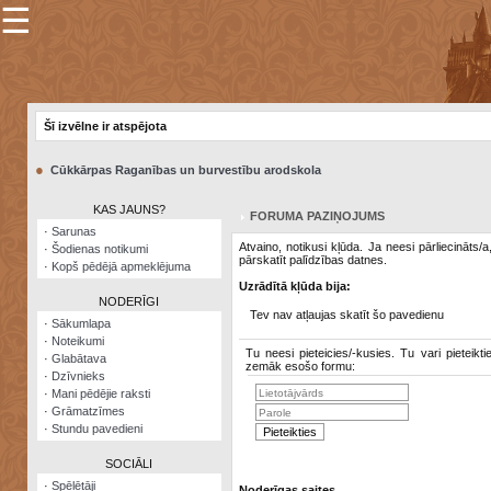
☰
×
Sarunu
pavediens
Šī izvēlne ir atspējota
Manas
piezīmes
●
Cūkkārpas Raganības un burvestību arodskola
Grāmatzīmes
KAS JAUNS?
FORUMA PAZIŅOJUMS
Šodienas
·
Sarunas
notikumi
Atvaino, notikusi kļūda. Ja neesi pārliecināts/
·
Šodienas notikumi
pārskatīt palīdzības datnes.
·
Kopš pēdējā apmeklējuma
Laupītāju
Uzrādītā kļūda bija:
karte
NODERĪGI
Tev nav atļaujas skatīt šo pavedienu
·
Sākumlapa
·
Noteikumi
Visatcera
Tu neesi pieteicies/-kusies. Tu vari pieteikti
·
Glabātava
almanahs
zemāk esošo formu:
·
Dzīvnieks
·
Mani pēdējie raksti
Arhīvs
·
Grāmatzīmes
·
Stundu pavedieni
SOCIĀLI
·
Spēlētāji
Noderīgas saites