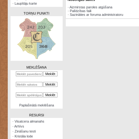
·
Laupītāju karte
·
Aizmirstas paroles atgūšana
·
Palīdzības faili
TORŅU PUNKTI
·
Sazināties ar foruma administratoru
Zināšanu
testi
Kristāla
lode
MEKLĒŠANA
Rūnu
komplekts
Galeonu
kalkulators
Nomētātās
Paplašinātā meklēšana
kārtis
RESURSI
·
Visatcera almanahs
·
Arhīvs
·
Zināšanu testi
·
Kristāla lode