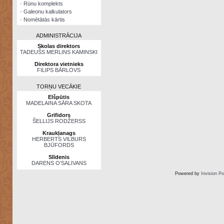
·
Rūnu komplekts
·
Galeonu kalkulators
·
Nomētātās kārtis
ADMINISTRĀCIJA
Skolas direktors
TADEUŠS MERLINS KAMINSKI
Direktora vietnieks
FILIPS BĀRLOVS
TORŅU VECĀKIE
Elšpūtis
MADELAINA SĀRA SKOTA
Grifidors
ŠELLIJS RODŽERSS
Kraukļanags
HERBERTS VILBURS
BJŪFORDS
Slīdenis
DARENS O’SALIVANS
Powered by
Invision P