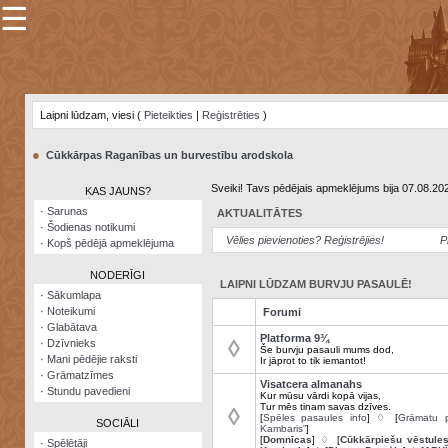
☰
×
Sarunu
pavediens
Laipni lūdzam, viesi (
Pieteikties
|
Reģistrēties
)
Manas
piezīmes
●
Cūkkārpas Raganības un burvestību arodskola
Grāmatzīmes
Sveiki! Tavs pēdējais apmeklējums bija 07.08.20
KAS JAUNS?
Šodienas
·
Sarunas
AKTUALITĀTES
notikumi
·
Šodienas notikumi
Vēlies pievienoties? Reģistrējies!
P
·
Kopš pēdējā apmeklējuma
Laupītāju
karte
NODERĪGI
LAIPNI LŪDZAM BURVJU PASAULĒ!
·
Sākumlapa
·
Noteikumi
Forumi
Visatcera
·
Glabātava
almanahs
Platforma 9¾
◊
·
Dzīvnieks
Še burvju pasauli mums dod,
·
Mani pēdējie raksti
Ir jāprot to tik iemantot!
Arhīvs
·
Grāmatzīmes
Visatcera almanahs
·
Stundu pavedieni
Kur mūsu vārdi kopā vijas,
Tur mēs tinam savas dzīves.
◊
[
Spēles pasaules info
] ♢ [
Grāmatu p
SOCIĀLI
Kambaris”
]
[
Domnīcas
] ♢ [
Cūkkārpiešu vēstule
·
Spēlētāji