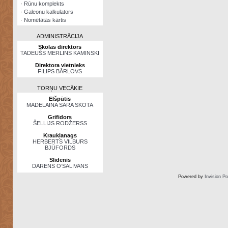
·
Rūnu komplekts
·
Galeonu kalkulators
·
Nomētātās kārtis
ADMINISTRĀCIJA
Skolas direktors
TADEUŠS MERLINS KAMINSKI
Direktora vietnieks
FILIPS BĀRLOVS
TORŅU VECĀKIE
Elšpūtis
MADELAINA SĀRA SKOTA
Grifidors
ŠELLIJS RODŽERSS
Kraukļanags
HERBERTS VILBURS
BJŪFORDS
Slīdenis
DARENS O’SALIVANS
Powered by
Invision P