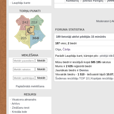
Kambaris
] ♢ [
Dienas Pareģis
] ♢ [
ARH
·
Laupītāju karte
TORŅU PUNKTI
Moderatori
|
Ak
FORUMA STATISTIKA
Zināšanu
189 lietotāji aktīvi pēdējās 15 minūtēs
testi
187
viesi,
2
biedri
Kristāla
Olga
,
Čārlija
lode
MEKLĒŠANA
Parādīt Laupītāju karti, kārtojot pēc:
pēdējā klik
Rūnu
Mūsu biedri ir iesūtījuši kopā
585 195
rakstus
komplekts
Mums ir
2 635
reģistrēti biedri
Jaunākais biedrs ir
Deniss
Galeonu
Visvairāk biedru -
1 510
- tiešsaistē bijuši
10.07
kalkulators
Šodienas iesūtītāju TOP 10
|
Kopējais iesūtītāj
Nomētātās
Paplašinātā meklēšana
kārtis
RESURSI
·
Visatcera almanahs
·
Arhīvs
·
Zināšanu testi
·
Kristāla lode