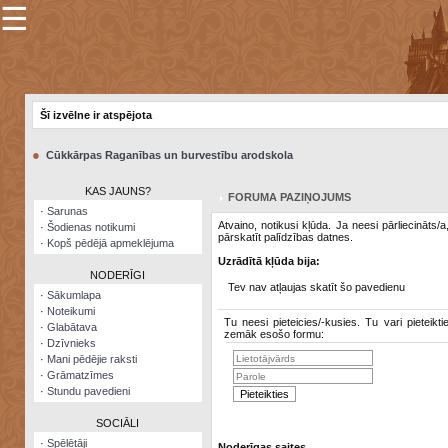
☰
×
Sarunu
pavediens
Šī izvēlne ir atspējota
Manas
piezīmes
●
Cūkkārpas Raganības un burvestību arodskola
Grāmatzīmes
KAS JAUNS?
FORUMA PAZIŅOJUMS
Šodienas
·
Sarunas
notikumi
Atvaino, notikusi kļūda. Ja neesi pārliecināts/
·
Šodienas notikumi
pārskatīt palīdzības datnes.
·
Kopš pēdējā apmeklējuma
Laupītāju
Uzrādītā kļūda bija:
karte
NODERĪGI
Tev nav atļaujas skatīt šo pavedienu
·
Sākumlapa
·
Noteikumi
Visatcera
Tu neesi pieteicies/-kusies. Tu vari pieteikti
·
Glabātava
almanahs
zemāk esošo formu:
·
Dzīvnieks
·
Mani pēdējie raksti
Arhīvs
·
Grāmatzīmes
·
Stundu pavedieni
SOCIĀLI
·
Spēlētāji
Noderīgas saites