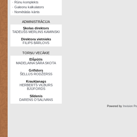
·
Rūnu komplekts
·
Galeonu kalkulators
·
Nomētātās kārtis
ADMINISTRĀCIJA
Skolas direktors
TADEUŠS MERLINS KAMINSKI
Direktora vietnieks
FILIPS BĀRLOVS
TORŅU VECĀKIE
Elšpūtis
MADELAINA SĀRA SKOTA
Grifidors
ŠELLIJS RODŽERSS
Kraukļanags
HERBERTS VILBURS
BJŪFORDS
Slīdenis
DARENS O’SALIVANS
Powered by
Invision P