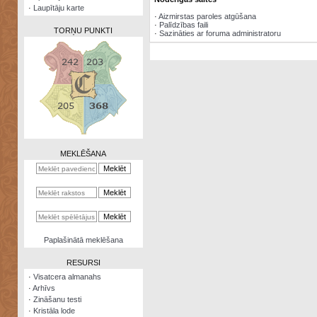
·
Laupītāju karte
·
Aizmirstas paroles atgūšana
·
Palīdzības faili
TORŅU PUNKTI
·
Sazināties ar foruma administratoru
Zināšanu
testi
Kristāla
lode
MEKLĒŠANA
Rūnu
komplekts
Galeonu
kalkulators
Nomētātās
Paplašinātā meklēšana
kārtis
RESURSI
·
Visatcera almanahs
·
Arhīvs
·
Zināšanu testi
·
Kristāla lode