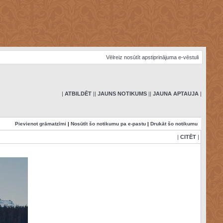
Vēlreiz nosūtīt apstiprinājuma e-vēstuli
|
ATBILDĒT
|
|
JAUNS NOTIKUMS
|
|
JAUNA APTAUJA
|
Pievienot grāmatzīmi
|
Nosūtīt šo notikumu pa e-pastu
|
Drukāt šo notikumu
|
CITĒT
|