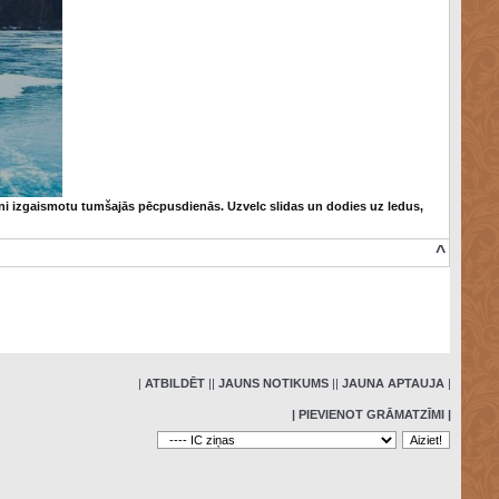
ārtni izgaismotu tumšajās pēcpusdienās. Uzvelc slidas un dodies uz ledus,
^
»
|
ATBILDĒT
|
|
JAUNS NOTIKUMS
|
|
JAUNA APTAUJA
|
| PIEVIENOT GRĀMATZĪMI |