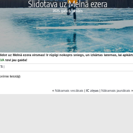
lidot uz Melnā ezera virsmas! Ir rūpīgi nokopts sniegs, un izkārtas laternas, lai apk
AVA
tevi jau gaida!
TS
|
nīmie lietotāji)
«
Nākamais vecākais
|
IC ziņas
|
Nākamais jaunākais