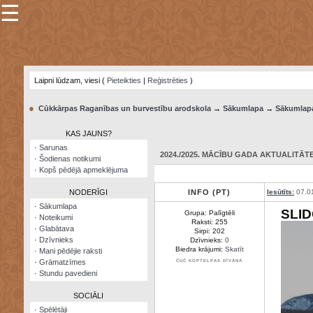
☰
×
Sarunu
pavediens
Laipni lūdzam, viesi (
Pieteikties
|
Reģistrēties
)
Manas
piezīmes
●
Cūkkārpas Raganības un burvestību arodskola
→
Sākumlapa
→
Sākumlap
Grāmatzīmes
KAS JAUNS?
Šodienas
·
Sarunas
notikumi
2024./2025. MĀCĪBU GADA AKTUALITĀTE:
·
Šodienas notikumi
·
Kopš pēdējā apmeklējuma
Laupītāju
karte
NODERĪGI
INFO (PT)
Iesūtīts:
07.0
·
Sākumlapa
SLI
Grupa: Palīgtēli
·
Noteikumi
Visatcera
Raksti: 255
·
Glabātava
almanahs
Sirpi: 202
·
Dzīvnieks
Dzīvnieks:
0
Biedra krājumi:
Skatīt
·
Mani pēdējie raksti
Arhīvs
·
Grāmatzīmes
ČUČ KOPTELPAS DĪVĀNĀ
·
Stundu pavedieni
SOCIĀLI
·
Spēlētāji