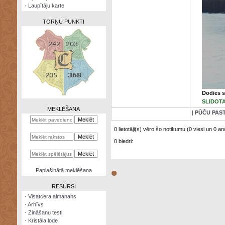
·
Laupītāju karte
TORŅU PUNKTI
Zināšanu
testi
Dodies s
Kristāla
SLIDOT
lode
MEKLĒŠANA
|
PŪČU PAS
Rūnu
komplekts
0 lietotāji(s) vēro šo notikumu (0 viesi un 0 ano
0 biedri:
Galeonu
kalkulators
Nomētātās
●
Paplašinātā meklēšana
kārtis
RESURSI
·
Visatcera almanahs
·
Arhīvs
·
Zināšanu testi
·
Kristāla lode