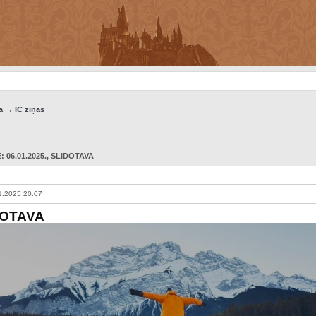
a
→
IC ziņas
 06.01.2025.
, SLIDOTAVA
1.2025 20:07
DOTAVA