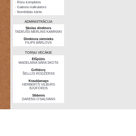
·
Rūnu komplekts
·
Galeonu kalkulators
·
Nomētātās kārtis
ADMINISTRĀCIJA
Skolas direktors
TADEUŠS MERLINS KAMINSKI
Direktora vietnieks
FILIPS BĀRLOVS
TORŅU VECĀKIE
Elšpūtis
MADELAINA SĀRA SKOTA
Grifidors
ŠELLIJS RODŽERSS
Kraukļanags
HERBERTS VILBURS
BJŪFORDS
Slīdenis
DARENS O’SALIVANS