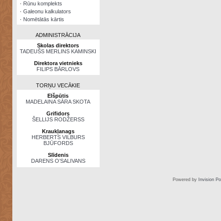
·
Rūnu komplekts
·
Galeonu kalkulators
·
Nomētātās kārtis
ADMINISTRĀCIJA
Skolas direktors
TADEUŠS MERLINS KAMINSKI
Direktora vietnieks
FILIPS BĀRLOVS
TORŅU VECĀKIE
Elšpūtis
MADELAINA SĀRA SKOTA
Grifidors
ŠELLIJS RODŽERSS
Kraukļanags
HERBERTS VILBURS
BJŪFORDS
Slīdenis
DARENS O’SALIVANS
Powered by
Invision P