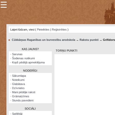
☰
×
Sarunu
pavediens
Laipni lūdzam, viesi (
Pieteikties
|
Reģistrēties
)
Manas
piezīmes
●
Cūkkārpas Raganības un burvestību arodskola
→
Rakstu punkti
→ Grifidors
Grāmatzīmes
KAS JAUNS?
TORŅU PUNKTI
Šodienas
·
Sarunas
notikumi
·
Šodienas notikumi
·
Kopš pēdējā apmeklējuma
Laupītāju
karte
NODERĪGI
·
Sākumlapa
·
Noteikumi
Visatcera
·
Glabātava
almanahs
·
Dzīvnieks
·
Mani pēdējie raksti
Arhīvs
·
Grāmatzīmes
·
Stundu pavedieni
SOCIĀLI
·
Spēlētāji