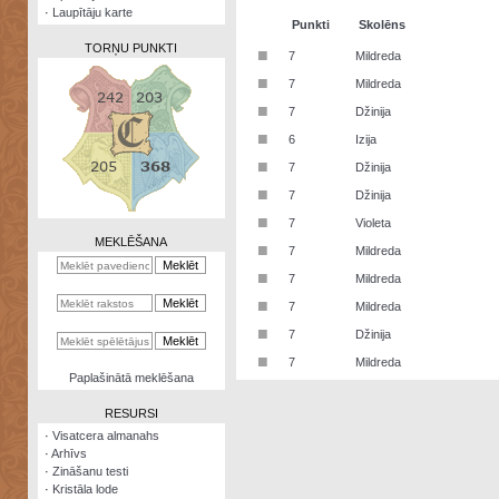
·
Laupītāju karte
Punkti
Skolēns
TORŅU PUNKTI
■
7
Mildreda
■
7
Mildreda
■
7
Džinija
■
6
Izija
Zināšanu
■
7
Džinija
testi
■
7
Džinija
Kristāla
■
7
Violeta
lode
MEKLĒŠANA
■
7
Mildreda
Rūnu
■
7
Mildreda
komplekts
■
7
Mildreda
Galeonu
■
7
Džinija
kalkulators
■
7
Mildreda
Nomētātās
Paplašinātā meklēšana
kārtis
RESURSI
·
Visatcera almanahs
·
Arhīvs
·
Zināšanu testi
·
Kristāla lode