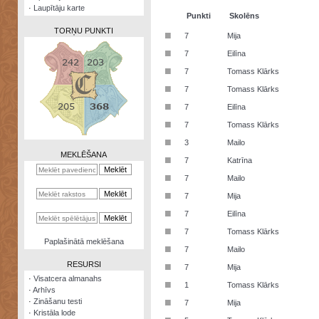
·
Laupītāju karte
Punkti
Skolēns
TORŅU PUNKTI
■
7
Mija
■
7
Eilīna
■
7
Tomass Klārks
■
7
Tomass Klārks
Zināšanu
■
7
Eilīna
testi
■
7
Tomass Klārks
Kristāla
■
3
Mailo
lode
MEKLĒŠANA
■
7
Katrīna
Rūnu
■
7
Mailo
komplekts
■
7
Mija
Galeonu
■
7
Eilīna
kalkulators
■
7
Tomass Klārks
Nomētātās
Paplašinātā meklēšana
■
kārtis
7
Mailo
RESURSI
■
7
Mija
·
Visatcera almanahs
■
1
Tomass Klārks
·
Arhīvs
■
·
Zināšanu testi
7
Mija
·
Kristāla lode