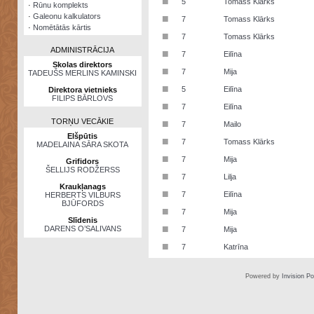
■
5
Tomass Klārks
·
Rūnu komplekts
·
Galeonu kalkulators
■
7
Tomass Klārks
·
Nomētātās kārtis
■
7
Tomass Klārks
ADMINISTRĀCIJA
■
7
Eilīna
Skolas direktors
■
7
Mija
TADEUŠS MERLINS KAMINSKI
■
5
Eilīna
Direktora vietnieks
FILIPS BĀRLOVS
■
7
Eilīna
TORŅU VECĀKIE
■
7
Mailo
Elšpūtis
■
7
Tomass Klārks
MADELAINA SĀRA SKOTA
■
7
Mija
Grifidors
ŠELLIJS RODŽERSS
■
7
Lilja
Kraukļanags
■
7
Eilīna
HERBERTS VILBURS
BJŪFORDS
■
7
Mija
Slīdenis
■
DARENS O’SALIVANS
7
Mija
■
7
Katrīna
Powered by
Invision P