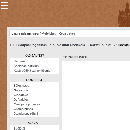
☰
×
Sarunu
pavediens
Laipni lūdzam, viesi (
Pieteikties
|
Reģistrēties
)
Manas
piezīmes
●
Cūkkārpas Raganības un burvestību arodskola
→
Rakstu punkti
→ Slīdenis
Grāmatzīmes
KAS JAUNS?
TORŅU PUNKTI
Šodienas
·
Sarunas
notikumi
·
Šodienas notikumi
·
Kopš pēdējā apmeklējuma
Laupītāju
karte
NODERĪGI
·
Sākumlapa
·
Noteikumi
Visatcera
·
Glabātava
almanahs
·
Dzīvnieks
·
Mani pēdējie raksti
Arhīvs
·
Grāmatzīmes
·
Stundu pavedieni
SOCIĀLI
·
Spēlētāji