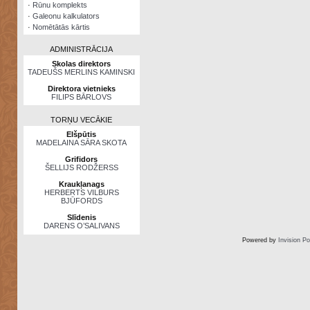
·
Rūnu komplekts
·
Galeonu kalkulators
·
Nomētātās kārtis
ADMINISTRĀCIJA
Skolas direktors
TADEUŠS MERLINS KAMINSKI
Direktora vietnieks
FILIPS BĀRLOVS
TORŅU VECĀKIE
Elšpūtis
MADELAINA SĀRA SKOTA
Grifidors
ŠELLIJS RODŽERSS
Kraukļanags
HERBERTS VILBURS
BJŪFORDS
Slīdenis
DARENS O’SALIVANS
Powered by
Invision P