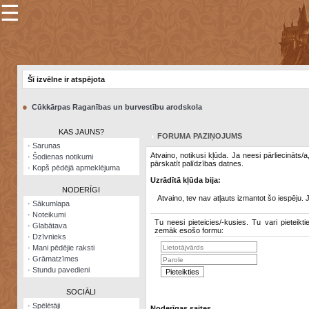
☰
×
Sarunu
pavediens
Šī izvēlne ir atspējota
Manas
piezīmes
●
Cūkkārpas Raganības un burvestību arodskola
Grāmatzīmes
KAS JAUNS?
FORUMA PAZIŅOJUMS
Šodienas
·
Sarunas
notikumi
Atvaino, notikusi kļūda. Ja neesi pārliecināts/
·
Šodienas notikumi
pārskatīt palīdzības datnes.
·
Kopš pēdējā apmeklējuma
Laupītāju
Uzrādītā kļūda bija:
karte
NODERĪGI
Atvaino, tev nav atļauts izmantot šo iespēju. 
·
Sākumlapa
·
Noteikumi
Visatcera
Tu neesi pieteicies/-kusies. Tu vari pieteikti
·
Glabātava
almanahs
zemāk esošo formu:
·
Dzīvnieks
·
Mani pēdējie raksti
Arhīvs
·
Grāmatzīmes
·
Stundu pavedieni
SOCIĀLI
·
Spēlētāji
Noderīgas saites