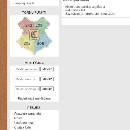
·
Laupītāju karte
·
Aizmirstas paroles atgūšana
·
Palīdzības faili
TORŅU PUNKTI
·
Sazināties ar foruma administratoru
Zināšanu
testi
Kristāla
lode
MEKLĒŠANA
Rūnu
komplekts
Galeonu
kalkulators
Nomētātās
Paplašinātā meklēšana
kārtis
RESURSI
·
Visatcera almanahs
·
Arhīvs
·
Zināšanu testi
·
Kristāla lode