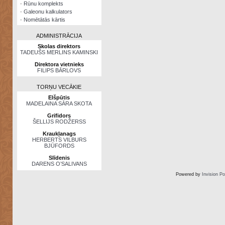
·
Rūnu komplekts
·
Galeonu kalkulators
·
Nomētātās kārtis
ADMINISTRĀCIJA
Skolas direktors
TADEUŠS MERLINS KAMINSKI
Direktora vietnieks
FILIPS BĀRLOVS
TORŅU VECĀKIE
Elšpūtis
MADELAINA SĀRA SKOTA
Grifidors
ŠELLIJS RODŽERSS
Kraukļanags
HERBERTS VILBURS
BJŪFORDS
Slīdenis
DARENS O’SALIVANS
Powered by
Invision P