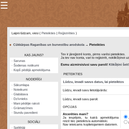
☰
×
Sarunu
pavediens
Laipni lūdzam, viesi (
Pieteikties
|
Reģistrēties
)
Manas
piezīmes
●
Cūkkārpas Raganības un burvestību arodskola
→ Pieteikties
Grāmatzīmes
Tev ir jāreģistrē konts, pirms varēsi pieteikties.
KAS JAUNS?
Ja tev nav konta, vari to reģistrēt, noklikšķinot u
Šodienas
·
Sarunas
notikumi
Esmu aizmirsis/usi savu paroli!
Klikšķini šeit
·
Šodienas notikumi
·
Kopš pēdējā apmeklējuma
Laupītāju
PIETEIKTIES
karte
NODERĪGI
Lūdzu, ievadi savus datus, lai pieteiktos
·
Sākumlapa
·
Noteikumi
Lūdzu, ievadi savu lietotājvārdu:
Visatcera
·
Glabātava
almanahs
·
Dzīvnieks
Lūdzu, ievadi savu paroli:
·
Mani pēdējie raksti
Arhīvs
OPCIJAS
·
Grāmatzīmes
·
Stundu pavedieni
Atcerēties mani?
Ja iespējots, tu katrā apmeklējuma
reizē tiec pieteikts/a automātiski.
SOCIĀLI
Nav ieteicams koplietojamiem datoriem.
·
Spēlētāji