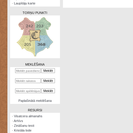
·
Laupītāju karte
TORŅU PUNKTI
Zināšanu
testi
Kristāla
lode
MEKLĒŠANA
Rūnu
komplekts
Galeonu
kalkulators
Nomētātās
Paplašinātā meklēšana
kārtis
RESURSI
·
Visatcera almanahs
·
Arhīvs
·
Zināšanu testi
·
Kristāla lode