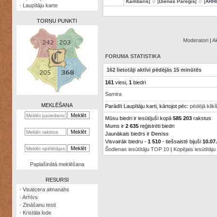
Kambaris
] ♢ [
Dienas Pareģis
] ♢ [
ARH
·
Laupītāju karte
TORŅU PUNKTI
Moderatori
|
Ak
FORUMA STATISTIKA
Zināšanu
162 lietotāji aktīvi pēdējās 15 minūtēs
testi
161
viesi,
1
biedri
Kristāla
Samira
lode
MEKLĒŠANA
Parādīt Laupītāju karti, kārtojot pēc:
pēdējā klik
Rūnu
Mūsu biedri ir iesūtījuši kopā
585 203
rakstus
komplekts
Mums ir
2 635
reģistrēti biedri
Jaunākais biedrs ir
Deniss
Galeonu
Visvairāk biedru -
1 510
- tiešsaistē bijuši
10.07
kalkulators
Šodienas iesūtītāju TOP 10
|
Kopējais iesūtītāj
Nomētātās
Paplašinātā meklēšana
kārtis
RESURSI
·
Visatcera almanahs
·
Arhīvs
·
Zināšanu testi
·
Kristāla lode