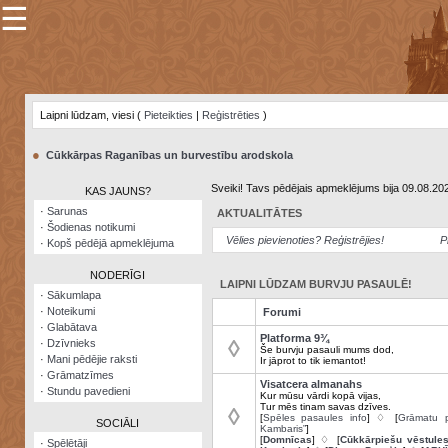
☰
×
Sarunu
pavediens
Laipni lūdzam, viesi (
Pieteikties
|
Reģistrēties
)
Manas
piezīmes
●
Cūkkārpas Raganības un burvestību arodskola
Grāmatzīmes
Sveiki! Tavs pēdējais apmeklējums bija 09.08.20
KAS JAUNS?
Šodienas
·
Sarunas
AKTUALITĀTES
notikumi
·
Šodienas notikumi
Vēlies pievienoties? Reģistrējies!
P
·
Kopš pēdējā apmeklējuma
Laupītāju
karte
NODERĪGI
LAIPNI LŪDZAM BURVJU PASAULĒ!
·
Sākumlapa
·
Noteikumi
Forumi
Visatcera
·
Glabātava
almanahs
Platforma 9¾
◊
·
Dzīvnieks
Še burvju pasauli mums dod,
·
Mani pēdējie raksti
Ir jāprot to tik iemantot!
Arhīvs
·
Grāmatzīmes
Visatcera almanahs
·
Stundu pavedieni
Kur mūsu vārdi kopā vijas,
Tur mēs tinam savas dzīves.
◊
[
Spēles pasaules info
] ♢ [
Grāmatu p
SOCIĀLI
Kambaris”
]
[
Domnīcas
] ♢ [
Cūkkārpiešu vēstule
·
Spēlētāji