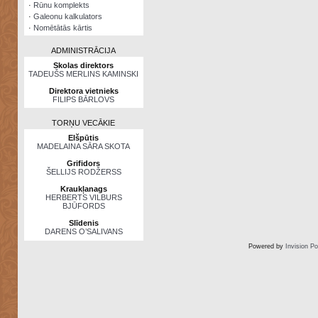
·
Rūnu komplekts
·
Galeonu kalkulators
·
Nomētātās kārtis
ADMINISTRĀCIJA
Skolas direktors
TADEUŠS MERLINS KAMINSKI
Direktora vietnieks
FILIPS BĀRLOVS
TORŅU VECĀKIE
Elšpūtis
MADELAINA SĀRA SKOTA
Grifidors
ŠELLIJS RODŽERSS
Kraukļanags
HERBERTS VILBURS
BJŪFORDS
Slīdenis
DARENS O’SALIVANS
Powered by
Invision P