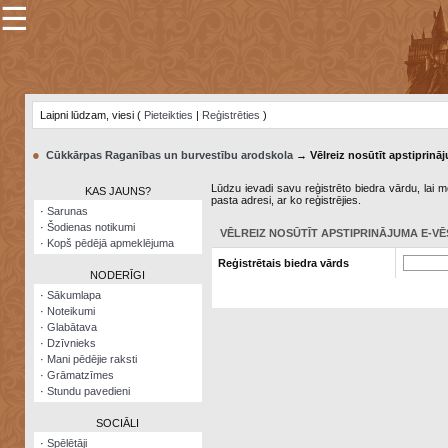
☰
×
Sarunu
pavediens
Laipni lūdzam, viesi (
Pieteikties
|
Reģistrēties
)
Manas
piezīmes
●
Cūkkārpas Raganības un burvestību arodskola
→ Vēlreiz nosūtīt apstiprināj
Grāmatzīmes
Lūdzu ievadi savu reģistrēto biedra vārdu, lai me
KAS JAUNS?
pasta adresi, ar ko reģistrējies.
Šodienas
·
Sarunas
notikumi
·
Šodienas notikumi
VĒLREIZ NOSŪTĪT APSTIPRINĀJUMA E-VĒ
·
Kopš pēdējā apmeklējuma
Laupītāju
Reģistrētais biedra vārds
karte
NODERĪGI
·
Sākumlapa
·
Noteikumi
Visatcera
·
Glabātava
almanahs
·
Dzīvnieks
·
Mani pēdējie raksti
Arhīvs
·
Grāmatzīmes
·
Stundu pavedieni
SOCIĀLI
·
Spēlētāji