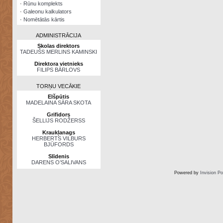
·
Rūnu komplekts
·
Galeonu kalkulators
·
Nomētātās kārtis
ADMINISTRĀCIJA
Skolas direktors
TADEUŠS MERLINS KAMINSKI
Direktora vietnieks
FILIPS BĀRLOVS
TORŅU VECĀKIE
Elšpūtis
MADELAINA SĀRA SKOTA
Grifidors
ŠELLIJS RODŽERSS
Kraukļanags
HERBERTS VILBURS
BJŪFORDS
Slīdenis
DARENS O’SALIVANS
Powered by
Invision P