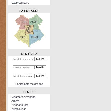
·
Laupītāju karte
TORŅU PUNKTI
Zināšanu
testi
Kristāla
lode
MEKLĒŠANA
Rūnu
komplekts
Galeonu
kalkulators
Nomētātās
Paplašinātā meklēšana
kārtis
RESURSI
·
Visatcera almanahs
·
Arhīvs
·
Zināšanu testi
·
Kristāla lode