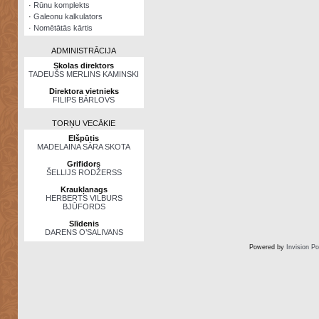
·
Rūnu komplekts
·
Galeonu kalkulators
·
Nomētātās kārtis
ADMINISTRĀCIJA
Skolas direktors
TADEUŠS MERLINS KAMINSKI
Direktora vietnieks
FILIPS BĀRLOVS
TORŅU VECĀKIE
Elšpūtis
MADELAINA SĀRA SKOTA
Grifidors
ŠELLIJS RODŽERSS
Kraukļanags
HERBERTS VILBURS
BJŪFORDS
Slīdenis
DARENS O’SALIVANS
Powered by
Invision P