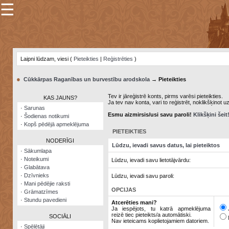
☰
×
Sarunu
pavediens
Laipni lūdzam, viesi (
Pieteikties
|
Reģistrēties
)
Manas
piezīmes
●
Cūkkārpas Raganības un burvestību arodskola
→ Pieteikties
Grāmatzīmes
Tev ir jāreģistrē konts, pirms varēsi pieteikties.
KAS JAUNS?
Ja tev nav konta, vari to reģistrēt, noklikšķinot u
Šodienas
·
Sarunas
notikumi
Esmu aizmirsis/usi savu paroli!
Klikšķini šeit
·
Šodienas notikumi
·
Kopš pēdējā apmeklējuma
Laupītāju
PIETEIKTIES
karte
NODERĪGI
Lūdzu, ievadi savus datus, lai pieteiktos
·
Sākumlapa
·
Noteikumi
Lūdzu, ievadi savu lietotājvārdu:
Visatcera
·
Glabātava
almanahs
·
Dzīvnieks
Lūdzu, ievadi savu paroli:
·
Mani pēdējie raksti
Arhīvs
OPCIJAS
·
Grāmatzīmes
·
Stundu pavedieni
Atcerēties mani?
Ja iespējots, tu katrā apmeklējuma
reizē tiec pieteikts/a automātiski.
SOCIĀLI
Nav ieteicams koplietojamiem datoriem.
·
Spēlētāji