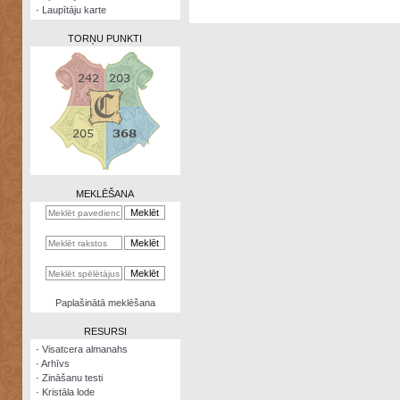
·
Laupītāju karte
TORŅU PUNKTI
Zināšanu
testi
Kristāla
lode
MEKLĒŠANA
Rūnu
komplekts
Galeonu
kalkulators
Nomētātās
Paplašinātā meklēšana
kārtis
RESURSI
·
Visatcera almanahs
·
Arhīvs
·
Zināšanu testi
·
Kristāla lode