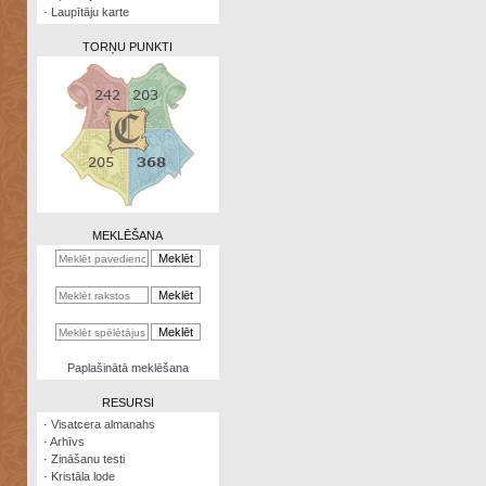
·
Laupītāju karte
TORŅU PUNKTI
Zināšanu
testi
Kristāla
lode
MEKLĒŠANA
Rūnu
komplekts
Galeonu
kalkulators
Nomētātās
Paplašinātā meklēšana
kārtis
RESURSI
·
Visatcera almanahs
·
Arhīvs
·
Zināšanu testi
·
Kristāla lode