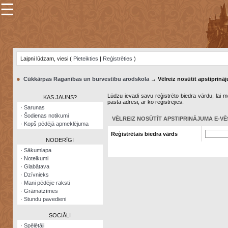
☰
×
Sarunu
pavediens
Laipni lūdzam, viesi (
Pieteikties
|
Reģistrēties
)
Manas
piezīmes
●
Cūkkārpas Raganības un burvestību arodskola
→ Vēlreiz nosūtīt apstiprināj
Grāmatzīmes
Lūdzu ievadi savu reģistrēto biedra vārdu, lai me
KAS JAUNS?
pasta adresi, ar ko reģistrējies.
Šodienas
·
Sarunas
notikumi
·
Šodienas notikumi
VĒLREIZ NOSŪTĪT APSTIPRINĀJUMA E-VĒ
·
Kopš pēdējā apmeklējuma
Laupītāju
Reģistrētais biedra vārds
karte
NODERĪGI
·
Sākumlapa
·
Noteikumi
Visatcera
·
Glabātava
almanahs
·
Dzīvnieks
·
Mani pēdējie raksti
Arhīvs
·
Grāmatzīmes
·
Stundu pavedieni
SOCIĀLI
·
Spēlētāji