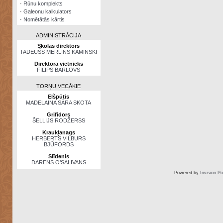
·
Rūnu komplekts
·
Galeonu kalkulators
·
Nomētātās kārtis
ADMINISTRĀCIJA
Skolas direktors
TADEUŠS MERLINS KAMINSKI
Direktora vietnieks
FILIPS BĀRLOVS
TORŅU VECĀKIE
Elšpūtis
MADELAINA SĀRA SKOTA
Grifidors
ŠELLIJS RODŽERSS
Kraukļanags
HERBERTS VILBURS
BJŪFORDS
Slīdenis
DARENS O’SALIVANS
Powered by
Invision P