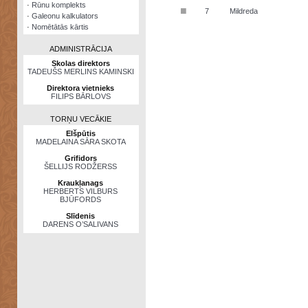
·
Rūnu komplekts
■
7
Mildreda
·
Galeonu kalkulators
·
Nomētātās kārtis
ADMINISTRĀCIJA
Skolas direktors
TADEUŠS MERLINS KAMINSKI
Direktora vietnieks
FILIPS BĀRLOVS
TORŅU VECĀKIE
Elšpūtis
MADELAINA SĀRA SKOTA
Grifidors
ŠELLIJS RODŽERSS
Kraukļanags
HERBERTS VILBURS
BJŪFORDS
Slīdenis
DARENS O’SALIVANS