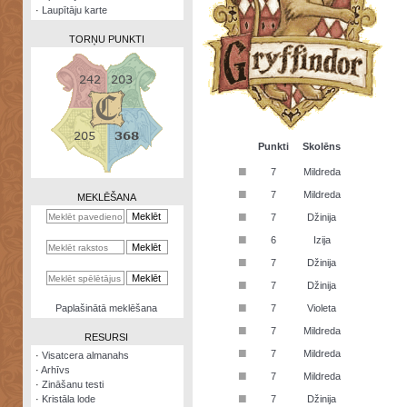
·
Laupītāju karte
TORŅU PUNKTI
Zināšanu
testi
Punkti
Skolēns
■
7
Mildreda
Kristāla
lode
■
7
Mildreda
MEKLĒŠANA
■
7
Džinija
Rūnu
komplekts
■
6
Izija
■
Galeonu
7
Džinija
kalkulators
■
7
Džinija
Nomētātās
■
Paplašinātā meklēšana
7
Violeta
kārtis
■
7
Mildreda
RESURSI
■
7
Mildreda
·
Visatcera almanahs
·
Arhīvs
■
7
Mildreda
·
Zināšanu testi
■
·
Kristāla lode
7
Džinija