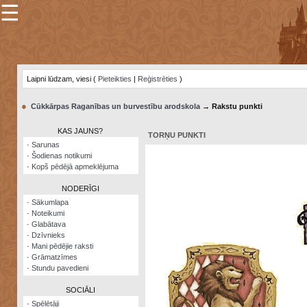
☰
×
Sarunu
pavediens
Laipni lūdzam, viesi (
Pieteikties
|
Reģistrēties
)
Manas
piezīmes
●
Cūkkārpas Raganības un burvestību arodskola
→ Rakstu punkti
Grāmatzīmes
KAS JAUNS?
TORŅU PUNKTI
Šodienas
·
Sarunas
notikumi
·
Šodienas notikumi
·
Kopš pēdējā apmeklējuma
Laupītāju
karte
NODERĪGI
·
Sākumlapa
·
Noteikumi
Visatcera
·
Glabātava
almanahs
·
Dzīvnieks
·
Mani pēdējie raksti
Arhīvs
·
Grāmatzīmes
·
Stundu pavedieni
SOCIĀLI
·
Spēlētāji