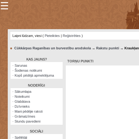
☰
×
Sarunu
pavediens
Laipni lūdzam, viesi (
Pieteikties
|
Reģistrēties
)
Manas
piezīmes
●
Cūkkārpas Raganības un burvestību arodskola
→
Rakstu punkti
→ Kraukļan
Grāmatzīmes
KAS JAUNS?
TORŅU PUNKTI
Šodienas
·
Sarunas
notikumi
·
Šodienas notikumi
·
Kopš pēdējā apmeklējuma
Laupītāju
karte
NODERĪGI
·
Sākumlapa
·
Noteikumi
Visatcera
·
Glabātava
almanahs
·
Dzīvnieks
·
Mani pēdējie raksti
Arhīvs
·
Grāmatzīmes
·
Stundu pavedieni
SOCIĀLI
·
Spēlētāji