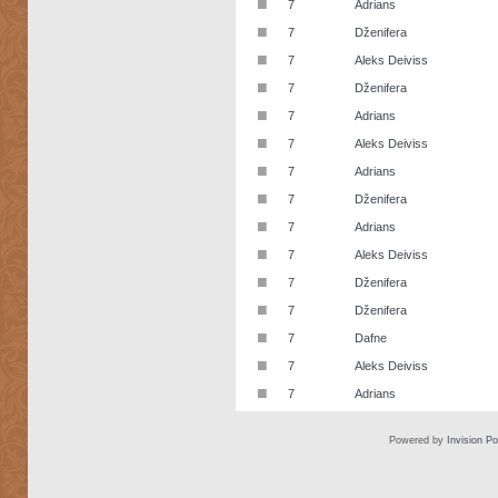
■
7
Adrians
■
7
Dženifera
■
7
Aleks Deiviss
■
7
Dženifera
■
7
Adrians
■
7
Aleks Deiviss
■
7
Adrians
■
7
Dženifera
■
7
Adrians
■
7
Aleks Deiviss
■
7
Dženifera
■
7
Dženifera
■
7
Dafne
■
7
Aleks Deiviss
■
7
Adrians
Powered by
Invision P