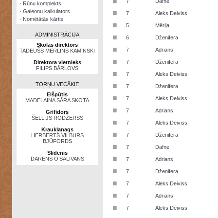
■
7
Dafne
·
Rūnu komplekts
·
Galeonu kalkulators
■
7
Aleks Deiviss
·
Nomētātās kārtis
■
5
Mērija
ADMINISTRĀCIJA
■
6
Dženifera
Skolas direktors
■
7
Adrians
TADEUŠS MERLINS KAMINSKI
■
7
Dženifera
Direktora vietnieks
FILIPS BĀRLOVS
■
7
Aleks Deiviss
TORŅU VECĀKIE
■
7
Dženifera
Elšpūtis
■
7
Aleks Deiviss
MADELAINA SĀRA SKOTA
■
7
Adrians
Grifidors
ŠELLIJS RODŽERSS
■
7
Aleks Deiviss
Kraukļanags
■
7
Dženifera
HERBERTS VILBURS
BJŪFORDS
■
7
Dafne
Slīdenis
■
DARENS O’SALIVANS
7
Adrians
■
7
Dženifera
■
7
Aleks Deiviss
■
7
Adrians
■
7
Aleks Deiviss