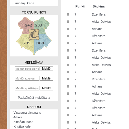
·
Laupītāju karte
Punkti
Skolēns
TORŅU PUNKTI
■
7
Dženifera
■
7
Aleks Deiviss
■
7
Adrians
■
7
Dženifera
Zināšanu
■
7
Adrians
testi
■
7
Dženifera
Kristāla
■
7
Aleks Deiviss
lode
MEKLĒŠANA
■
7
Aleks Deiviss
Rūnu
■
7
Adrians
komplekts
■
7
Dženifera
Galeonu
■
7
Adrians
kalkulators
■
7
Aleks Deiviss
Nomētātās
Paplašinātā meklēšana
■
kārtis
7
Dženifera
RESURSI
■
7
Dženifera
·
Visatcera almanahs
■
7
Adrians
·
Arhīvs
■
·
Zināšanu testi
7
Aleks Deiviss
·
Kristāla lode