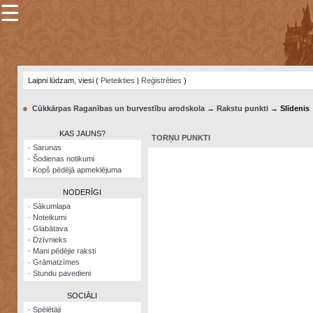
☰
×
Sarunu
pavediens
Laipni lūdzam, viesi (
Pieteikties
|
Reģistrēties
)
Manas
piezīmes
●
Cūkkārpas Raganības un burvestību arodskola
→
Rakstu punkti
→ Slīdenis
Grāmatzīmes
KAS JAUNS?
TORŅU PUNKTI
Šodienas
·
Sarunas
notikumi
·
Šodienas notikumi
·
Kopš pēdējā apmeklējuma
Laupītāju
karte
NODERĪGI
·
Sākumlapa
·
Noteikumi
Visatcera
·
Glabātava
almanahs
·
Dzīvnieks
·
Mani pēdējie raksti
Arhīvs
·
Grāmatzīmes
·
Stundu pavedieni
SOCIĀLI
·
Spēlētāji