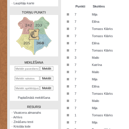
·
Laupītāju karte
Punkti
Skolēns
TORŅU PUNKTI
■
7
Mija
■
7
Eilīna
■
7
Tomass Klārks
■
7
Tomass Klārks
Zināšanu
■
7
Eilīna
testi
■
7
Tomass Klārks
Kristāla
■
3
Mailo
lode
MEKLĒŠANA
■
7
Katrīna
Rūnu
■
7
Mailo
komplekts
■
7
Mija
Galeonu
■
7
Eilīna
kalkulators
■
7
Tomass Klārks
Nomētātās
Paplašinātā meklēšana
■
kārtis
7
Mailo
RESURSI
■
7
Mija
·
Visatcera almanahs
■
1
Tomass Klārks
·
Arhīvs
■
·
Zināšanu testi
7
Mija
·
Kristāla lode