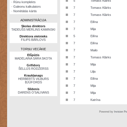
■
5
Tomass Klārks
·
Rūnu komplekts
·
Galeonu kalkulators
■
7
Tomass Klārks
·
Nomētātās kārtis
■
7
Tomass Klārks
ADMINISTRĀCIJA
■
7
Eilīna
Skolas direktors
■
7
Mija
TADEUŠS MERLINS KAMINSKI
■
5
Eilīna
Direktora vietnieks
FILIPS BĀRLOVS
■
7
Eilīna
TORŅU VECĀKIE
■
7
Mailo
Elšpūtis
■
7
Tomass Klārks
MADELAINA SĀRA SKOTA
■
7
Mija
Grifidors
ŠELLIJS RODŽERSS
■
7
Lilja
Kraukļanags
■
7
Eilīna
HERBERTS VILBURS
BJŪFORDS
■
7
Mija
Slīdenis
■
DARENS O’SALIVANS
7
Mija
■
7
Katrīna
Powered by
Invision P