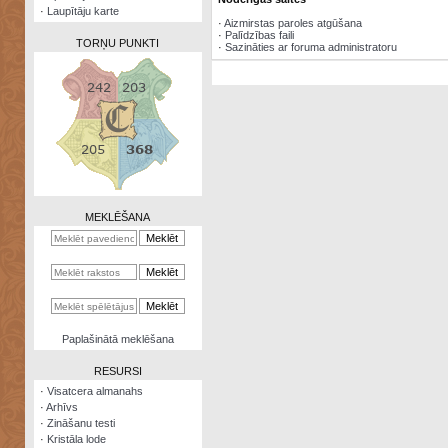
·
Laupītāju karte
·
Aizmirstas paroles atgūšana
·
Palīdzības faili
TORŅU PUNKTI
·
Sazināties ar foruma administratoru
Zināšanu
testi
Kristāla
lode
MEKLĒŠANA
Rūnu
komplekts
Galeonu
kalkulators
Nomētātās
Paplašinātā meklēšana
kārtis
RESURSI
·
Visatcera almanahs
·
Arhīvs
·
Zināšanu testi
·
Kristāla lode