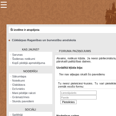
☰
×
Sarunu
pavediens
Šī izvēlne ir atspējota
Manas
piezīmes
●
Cūkkārpas Raganības un burvestību arodskola
Grāmatzīmes
KAS JAUNS?
FORUMA PAZIŅOJUMS
Šodienas
·
Sarunas
notikumi
Atvaino, notikusi kļūda. Ja neesi pārliecināts/
·
Šodienas notikumi
pārskatīt palīdzības datnes.
·
Kopš pēdējā apmeklējuma
Laupītāju
Uzrādītā kļūda bija:
karte
NODERĪGI
Tev nav atļaujas skatīt šo pavedienu
·
Sākumlapa
·
Noteikumi
Visatcera
Tu neesi pieteicies/-kusies. Tu vari pieteikti
·
Glabātava
almanahs
zemāk esošo formu:
·
Dzīvnieks
·
Mani pēdējie raksti
Arhīvs
·
Grāmatzīmes
·
Stundu pavedieni
SOCIĀLI
·
Spēlētāji
Noderīgas saites