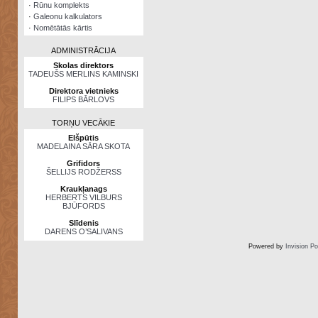
·
Rūnu komplekts
·
Galeonu kalkulators
·
Nomētātās kārtis
ADMINISTRĀCIJA
Skolas direktors
TADEUŠS MERLINS KAMINSKI
Direktora vietnieks
FILIPS BĀRLOVS
TORŅU VECĀKIE
Elšpūtis
MADELAINA SĀRA SKOTA
Grifidors
ŠELLIJS RODŽERSS
Kraukļanags
HERBERTS VILBURS
BJŪFORDS
Slīdenis
DARENS O’SALIVANS
Powered by
Invision P