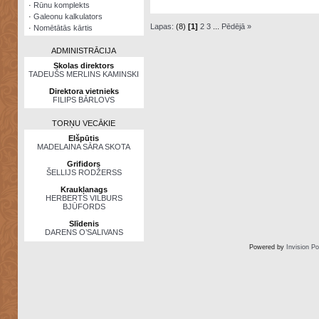
·
Rūnu komplekts
·
Galeonu kalkulators
Lapas:
(8)
[1]
2
3
...
Pēdējā »
·
Nomētātās kārtis
ADMINISTRĀCIJA
Skolas direktors
TADEUŠS MERLINS KAMINSKI
Direktora vietnieks
FILIPS BĀRLOVS
TORŅU VECĀKIE
Elšpūtis
MADELAINA SĀRA SKOTA
Grifidors
ŠELLIJS RODŽERSS
Kraukļanags
HERBERTS VILBURS
BJŪFORDS
Slīdenis
DARENS O’SALIVANS
Powered by
Invision P