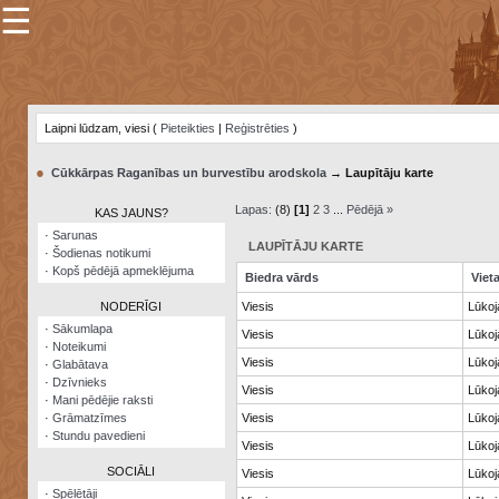
☰
×
Sarunu
pavediens
Laipni lūdzam, viesi (
Pieteikties
|
Reģistrēties
)
Manas
piezīmes
●
Cūkkārpas Raganības un burvestību arodskola
→ Laupītāju karte
Grāmatzīmes
Lapas:
(8)
[1]
2
3
...
Pēdējā »
KAS JAUNS?
Šodienas
·
Sarunas
notikumi
LAUPĪTĀJU KARTE
·
Šodienas notikumi
·
Kopš pēdējā apmeklējuma
Biedra vārds
Viet
Laupītāju
karte
NODERĪGI
Viesis
Lūkoja
·
Sākumlapa
Viesis
Lūkoja
·
Noteikumi
Visatcera
Viesis
Lūkoja
·
Glabātava
almanahs
·
Dzīvnieks
Viesis
Lūkoja
·
Mani pēdējie raksti
Arhīvs
·
Grāmatzīmes
Viesis
Lūkoja
·
Stundu pavedieni
Viesis
Lūkoja
SOCIĀLI
Viesis
Lūkoja
·
Spēlētāji