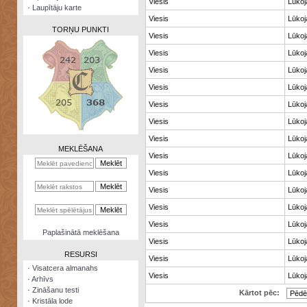
Viesis
Lūkoja
·
Laupītāju karte
Viesis
Lūkoja
TORŅU PUNKTI
Viesis
Lūkoja
Viesis
Lūkoja
Viesis
Lūkoja
Viesis
Lūkoja
Zināšanu
Viesis
Lūkoja
testi
Viesis
Lūkoja
Kristāla
Viesis
Lūkoja
lode
MEKLĒŠANA
Viesis
Lūkoja
Rūnu
Viesis
Lūkoja
komplekts
Viesis
Lūkoja
Galeonu
kalkulators
Viesis
Lūkoja
Viesis
Lūkoja
Nomētātās
Paplašinātā meklēšana
kārtis
Viesis
Lūkoja
RESURSI
Viesis
Lūkoja
·
Visatcera almanahs
Viesis
Lūkoja
·
Arhīvs
·
Zināšanu testi
Kārtot pēc:
·
Kristāla lode