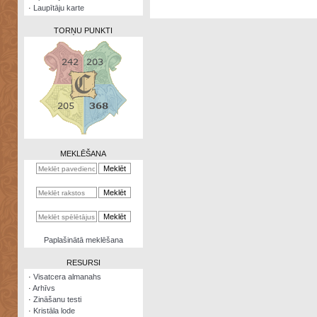
·
Laupītāju karte
TORŅU PUNKTI
Zināšanu
testi
Kristāla
lode
MEKLĒŠANA
Rūnu
komplekts
Galeonu
kalkulators
Nomētātās
Paplašinātā meklēšana
kārtis
RESURSI
·
Visatcera almanahs
·
Arhīvs
·
Zināšanu testi
·
Kristāla lode