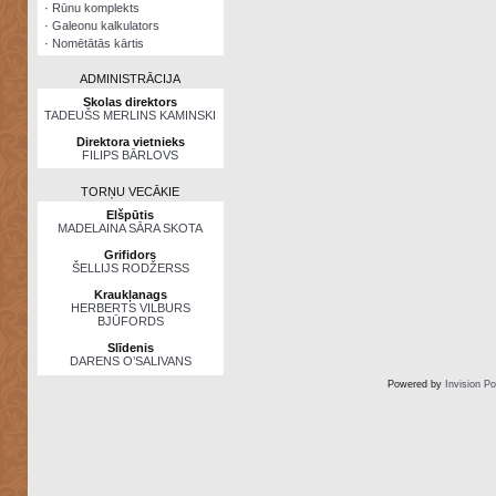
·
Rūnu komplekts
·
Galeonu kalkulators
·
Nomētātās kārtis
ADMINISTRĀCIJA
Skolas direktors
TADEUŠS MERLINS KAMINSKI
Direktora vietnieks
FILIPS BĀRLOVS
TORŅU VECĀKIE
Elšpūtis
MADELAINA SĀRA SKOTA
Grifidors
ŠELLIJS RODŽERSS
Kraukļanags
HERBERTS VILBURS
BJŪFORDS
Slīdenis
DARENS O’SALIVANS
Powered by
Invision P