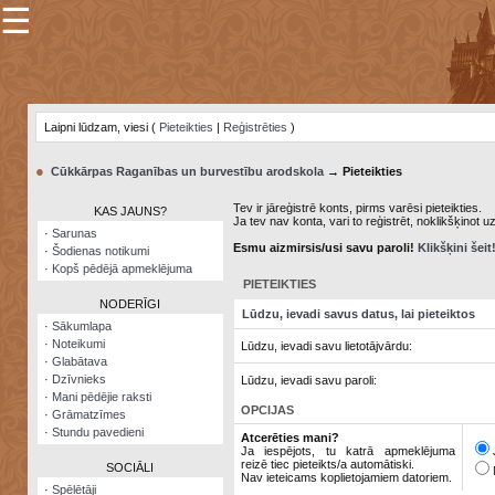
☰
×
Sarunu
pavediens
Laipni lūdzam, viesi (
Pieteikties
|
Reģistrēties
)
Manas
piezīmes
●
Cūkkārpas Raganības un burvestību arodskola
→ Pieteikties
Grāmatzīmes
Tev ir jāreģistrē konts, pirms varēsi pieteikties.
KAS JAUNS?
Ja tev nav konta, vari to reģistrēt, noklikšķinot u
Šodienas
·
Sarunas
notikumi
Esmu aizmirsis/usi savu paroli!
Klikšķini šeit
·
Šodienas notikumi
·
Kopš pēdējā apmeklējuma
Laupītāju
PIETEIKTIES
karte
NODERĪGI
Lūdzu, ievadi savus datus, lai pieteiktos
·
Sākumlapa
·
Noteikumi
Lūdzu, ievadi savu lietotājvārdu:
Visatcera
·
Glabātava
almanahs
·
Dzīvnieks
Lūdzu, ievadi savu paroli:
·
Mani pēdējie raksti
Arhīvs
OPCIJAS
·
Grāmatzīmes
·
Stundu pavedieni
Atcerēties mani?
Ja iespējots, tu katrā apmeklējuma
reizē tiec pieteikts/a automātiski.
SOCIĀLI
Nav ieteicams koplietojamiem datoriem.
·
Spēlētāji