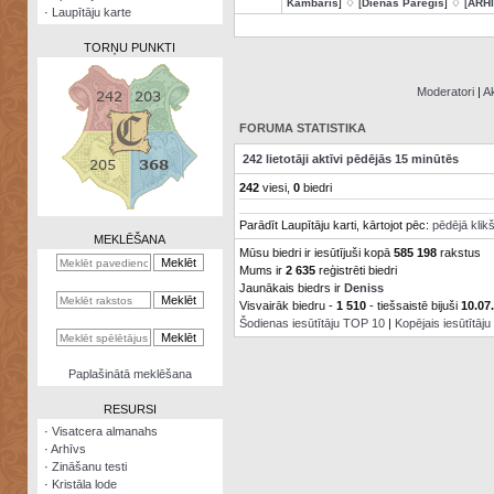
Kambaris
] ♢ [
Dienas Pareģis
] ♢ [
ARH
·
Laupītāju karte
TORŅU PUNKTI
Moderatori
|
Ak
FORUMA STATISTIKA
Zināšanu
242 lietotāji aktīvi pēdējās 15 minūtēs
testi
242
viesi,
0
biedri
Kristāla
Parādīt Laupītāju karti, kārtojot pēc:
pēdējā klik
lode
MEKLĒŠANA
Mūsu biedri ir iesūtījuši kopā
585 198
rakstus
Rūnu
Mums ir
2 635
reģistrēti biedri
komplekts
Jaunākais biedrs ir
Deniss
Visvairāk biedru -
1 510
- tiešsaistē bijuši
10.07
Galeonu
Šodienas iesūtītāju TOP 10
|
Kopējais iesūtītāj
kalkulators
Nomētātās
Paplašinātā meklēšana
kārtis
RESURSI
·
Visatcera almanahs
·
Arhīvs
·
Zināšanu testi
·
Kristāla lode