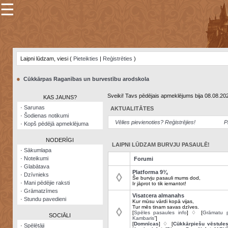
☰
×
Sarunu
pavediens
Laipni lūdzam, viesi (
Pieteikties
|
Reģistrēties
)
Manas
piezīmes
●
Cūkkārpas Raganības un burvestību arodskola
Grāmatzīmes
Sveiki! Tavs pēdējais apmeklējums bija 08.08.20
KAS JAUNS?
Šodienas
·
Sarunas
AKTUALITĀTES
notikumi
·
Šodienas notikumi
Vēlies pievienoties? Reģistrējies!
P
·
Kopš pēdējā apmeklējuma
Laupītāju
karte
NODERĪGI
LAIPNI LŪDZAM BURVJU PASAULĒ!
·
Sākumlapa
·
Noteikumi
Forumi
Visatcera
·
Glabātava
almanahs
Platforma 9¾
◊
·
Dzīvnieks
Še burvju pasauli mums dod,
·
Mani pēdējie raksti
Ir jāprot to tik iemantot!
Arhīvs
·
Grāmatzīmes
Visatcera almanahs
·
Stundu pavedieni
Kur mūsu vārdi kopā vijas,
Tur mēs tinam savas dzīves.
◊
[
Spēles pasaules info
] ♢ [
Grāmatu p
SOCIĀLI
Kambaris”
]
[
Domnīcas
] ♢ [
Cūkkārpiešu vēstule
·
Spēlētāji