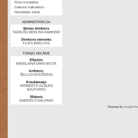
·
Rūnu komplekts
·
Galeonu kalkulators
·
Nomētātās kārtis
ADMINISTRĀCIJA
Skolas direktors
TADEUŠS MERLINS KAMINSKI
Direktora vietnieks
FILIPS BĀRLOVS
TORŅU VECĀKIE
Elšpūtis
MADELAINA SĀRA SKOTA
Grifidors
ŠELLIJS RODŽERSS
Kraukļanags
HERBERTS VILBURS
BJŪFORDS
Slīdenis
DARENS O’SALIVANS
Powered by
Invision P