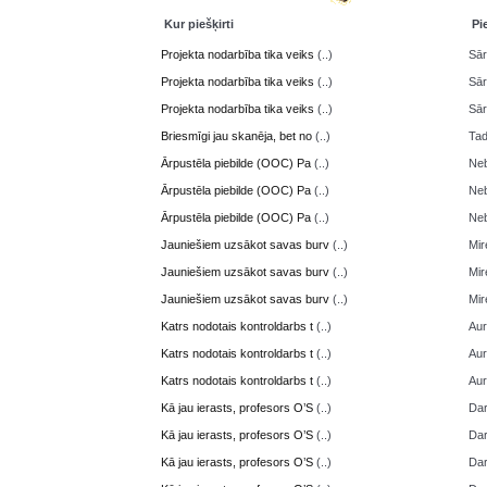
Kur piešķirti
Pi
Projekta nodarbība tika veiks
(..)
Sā
Projekta nodarbība tika veiks
(..)
Sā
Projekta nodarbība tika veiks
(..)
Sā
Briesmīgi jau skanēja, bet no
(..)
Ta
Ārpustēla piebilde (OOC) Pa
(..)
Neb
Ārpustēla piebilde (OOC) Pa
(..)
Neb
Ārpustēla piebilde (OOC) Pa
(..)
Neb
Jauniešiem uzsākot savas burv
(..)
Mir
Jauniešiem uzsākot savas burv
(..)
Mir
Jauniešiem uzsākot savas burv
(..)
Mir
Katrs nodotais kontroldarbs t
(..)
Aur
Katrs nodotais kontroldarbs t
(..)
Aur
Katrs nodotais kontroldarbs t
(..)
Aur
Kā jau ierasts, profesors O’S
(..)
Da
Kā jau ierasts, profesors O’S
(..)
Da
Kā jau ierasts, profesors O’S
(..)
Da