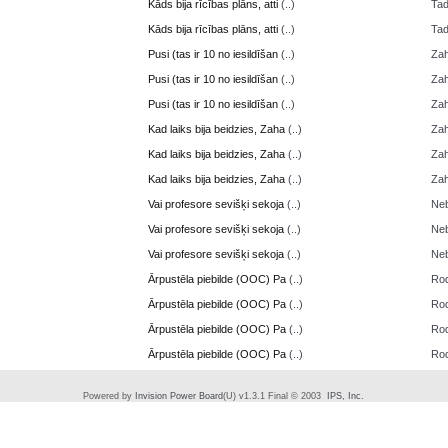
Kāds bija rīcības plāns, atti
(..)
Ta
Kāds bija rīcības plāns, atti
(..)
Ta
Pusi (tas ir 10 no iesildīšan
(..)
Zah
Pusi (tas ir 10 no iesildīšan
(..)
Zah
Pusi (tas ir 10 no iesildīšan
(..)
Zah
Kad laiks bija beidzies, Zaha
(..)
Zah
Kad laiks bija beidzies, Zaha
(..)
Zah
Kad laiks bija beidzies, Zaha
(..)
Zah
Vai profesore sevišķi sekoja
(..)
Neb
Vai profesore sevišķi sekoja
(..)
Neb
Vai profesore sevišķi sekoja
(..)
Neb
Ārpustēla piebilde (OOC) Pa
(..)
Ro
Ārpustēla piebilde (OOC) Pa
(..)
Ro
Ārpustēla piebilde (OOC) Pa
(..)
Ro
Ārpustēla piebilde (OOC) Pa
(..)
Ro
Powered by
Invision Power Board
(U) v1.3.1 Final © 2003
IPS, Inc.