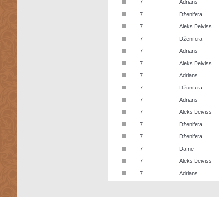
■
7
Adrians
■
7
Dženifera
■
7
Aleks Deiviss
■
7
Dženifera
■
7
Adrians
■
7
Aleks Deiviss
■
7
Adrians
■
7
Dženifera
■
7
Adrians
■
7
Aleks Deiviss
■
7
Dženifera
■
7
Dženifera
■
7
Dafne
■
7
Aleks Deiviss
■
7
Adrians