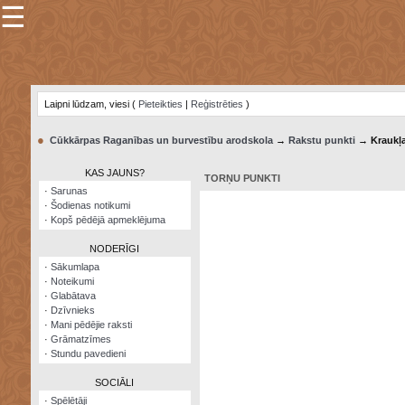
☰
×
Sarunu
pavediens
Laipni lūdzam, viesi (
Pieteikties
|
Reģistrēties
)
Manas
piezīmes
●
Cūkkārpas Raganības un burvestību arodskola
→
Rakstu punkti
→ Kraukļ
Grāmatzīmes
KAS JAUNS?
TORŅU PUNKTI
Šodienas
·
Sarunas
notikumi
·
Šodienas notikumi
·
Kopš pēdējā apmeklējuma
Laupītāju
karte
NODERĪGI
·
Sākumlapa
·
Noteikumi
Visatcera
·
Glabātava
almanahs
·
Dzīvnieks
·
Mani pēdējie raksti
Arhīvs
·
Grāmatzīmes
·
Stundu pavedieni
SOCIĀLI
·
Spēlētāji