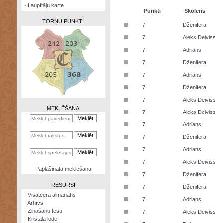
·
Laupītāju karte
Punkti
Skolēns
TORŅU PUNKTI
■
7
Dženifera
■
7
Aleks Deiviss
■
7
Adrians
■
7
Dženifera
Zināšanu
■
7
Adrians
testi
■
7
Dženifera
Kristāla
■
7
Aleks Deiviss
lode
MEKLĒŠANA
■
7
Aleks Deiviss
Rūnu
■
7
Adrians
komplekts
■
7
Dženifera
Galeonu
■
7
Adrians
kalkulators
■
7
Aleks Deiviss
Nomētātās
Paplašinātā meklēšana
■
kārtis
7
Dženifera
RESURSI
■
7
Dženifera
·
Visatcera almanahs
■
7
Adrians
·
Arhīvs
■
·
Zināšanu testi
7
Aleks Deiviss
·
Kristāla lode