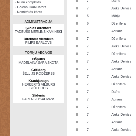
■
7
Dafne
·
Rūnu komplekts
·
Galeonu kalkulators
■
7
Aleks Deiviss
·
Nomētātās kārtis
■
5
Mērija
ADMINISTRĀCIJA
■
6
Dženifera
Skolas direktors
■
7
Adrians
TADEUŠS MERLINS KAMINSKI
■
7
Dženifera
Direktora vietnieks
FILIPS BĀRLOVS
■
7
Aleks Deiviss
TORŅU VECĀKIE
■
7
Dženifera
Elšpūtis
■
7
Aleks Deiviss
MADELAINA SĀRA SKOTA
■
7
Adrians
Grifidors
ŠELLIJS RODŽERSS
■
7
Aleks Deiviss
Kraukļanags
■
7
Dženifera
HERBERTS VILBURS
BJŪFORDS
■
7
Dafne
Slīdenis
■
DARENS O’SALIVANS
7
Adrians
■
7
Dženifera
■
7
Aleks Deiviss
■
7
Adrians
■
7
Aleks Deiviss