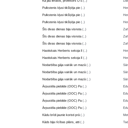
Kā jau ierasts, profesors O’S
(..)
Da
Pulkstenis kļusi tikšķēja pie
(..)
Her
Pulkstenis kļusi tikšķēja pie
(..)
Her
Pulkstenis kļusi tikšķēja pie
(..)
Her
Šīs divas dienas bija visnota
(..)
Zah
Šīs divas dienas bija visnota
(..)
Zah
Šīs divas dienas bija visnota
(..)
Zah
Haotiskais Herberts sekoja lī
(..)
Her
Haotiskais Herberts sekoja lī
(..)
Her
Nodarbība gāja vairāk un mazā
(..)
Sā
Nodarbība gāja vairāk un mazā
(..)
Sā
Nodarbība gāja vairāk un mazā
(..)
Sā
Ārpustēla piebilde (OOC) Pa
(..)
Edv
Ārpustēla piebilde (OOC) Pa
(..)
Edv
Ārpustēla piebilde (OOC) Pa
(..)
Edv
Ārpustēla piebilde (OOC) Pa
(..)
Edv
Kādu brīdi jaunie koristi prā
(..)
Me
Kāds bija rīcības plāns, atti
(..)
Ta