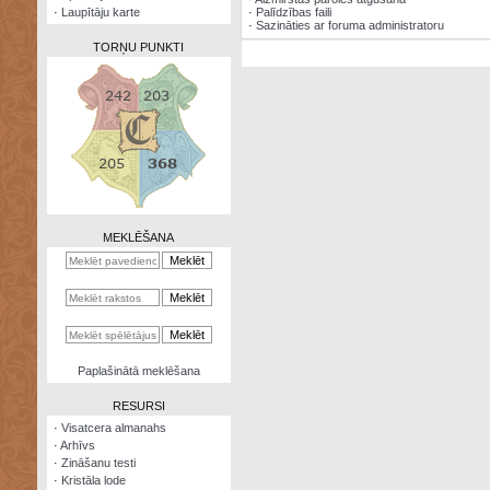
·
Laupītāju karte
·
Palīdzības faili
·
Sazināties ar foruma administratoru
TORŅU PUNKTI
Zināšanu
testi
Kristāla
lode
MEKLĒŠANA
Rūnu
komplekts
Galeonu
kalkulators
Nomētātās
Paplašinātā meklēšana
kārtis
RESURSI
·
Visatcera almanahs
·
Arhīvs
·
Zināšanu testi
·
Kristāla lode