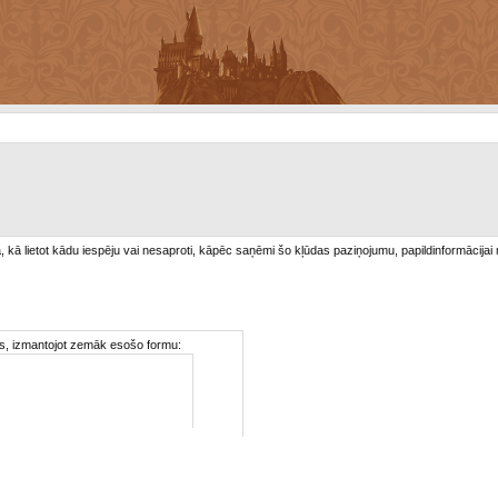
/a, kā lietot kādu iespēju vai nesaproti, kāpēc saņēmi šo kļūdas paziņojumu, papildinformācijai
ties, izmantojot zemāk esošo formu: