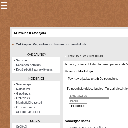
☰
×
Sarunu
pavediens
Šī izvēlne ir atspējota
Manas
piezīmes
●
Cūkkārpas Raganības un burvestību arodskola
Grāmatzīmes
KAS JAUNS?
FORUMA PAZIŅOJUMS
Šodienas
·
Sarunas
notikumi
Atvaino, notikusi kļūda. Ja neesi pārliecināts
·
Šodienas notikumi
·
Kopš pēdējā apmeklējuma
Uzrādītā kļūda bija:
Laupītāju
karte
NODERĪGI
Tev nav atļaujas skatīt šo pavedienu
·
Sākumlapa
Tu neesi pieteicies/-kusies. Tu vari pieteik
·
Noteikumi
Visatcera
·
Glabātava
almanahs
·
Dzīvnieks
·
Mani pēdējie raksti
Arhīvs
·
Grāmatzīmes
·
Stundu pavedieni
SOCIĀLI
Noderīgas saites
·
Spēlētāji
·
Aizmirstas paroles atgūšana