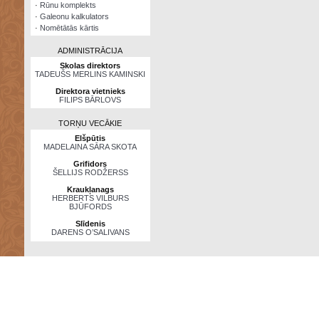
·
Rūnu komplekts
·
Galeonu kalkulators
·
Nomētātās kārtis
ADMINISTRĀCIJA
Skolas direktors
TADEUŠS MERLINS KAMINSKI
Direktora vietnieks
FILIPS BĀRLOVS
TORŅU VECĀKIE
Elšpūtis
MADELAINA SĀRA SKOTA
Grifidors
ŠELLIJS RODŽERSS
Kraukļanags
HERBERTS VILBURS
BJŪFORDS
Slīdenis
DARENS O’SALIVANS