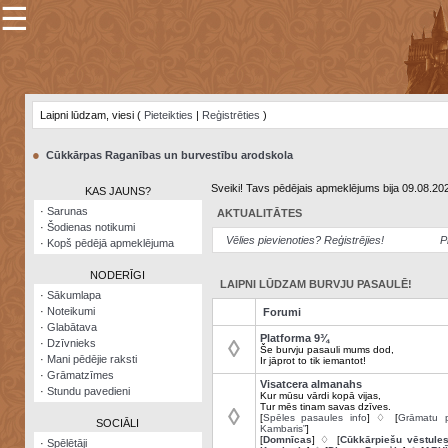
☰
×
Sarunu
pavediens
Laipni lūdzam, viesi (
Pieteikties
|
Reģistrēties
)
Manas
piezīmes
●
Cūkkārpas Raganības un burvestību arodskola
Grāmatzīmes
Sveiki! Tavs pēdējais apmeklējums bija 09.08.20
KAS JAUNS?
Šodienas
·
Sarunas
AKTUALITĀTES
notikumi
·
Šodienas notikumi
Vēlies pievienoties? Reģistrējies!
P
·
Kopš pēdējā apmeklējuma
Laupītāju
karte
NODERĪGI
LAIPNI LŪDZAM BURVJU PASAULĒ!
·
Sākumlapa
·
Noteikumi
Forumi
Visatcera
·
Glabātava
almanahs
Platforma 9¾
◊
·
Dzīvnieks
Še burvju pasauli mums dod,
·
Mani pēdējie raksti
Ir jāprot to tik iemantot!
Arhīvs
·
Grāmatzīmes
Visatcera almanahs
·
Stundu pavedieni
Kur mūsu vārdi kopā vijas,
Tur mēs tinam savas dzīves.
◊
[
Spēles pasaules info
] ♢ [
Grāmatu p
SOCIĀLI
Kambaris”
]
[
Domnīcas
] ♢ [
Cūkkārpiešu vēstule
·
Spēlētāji