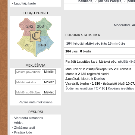
Kambaris
] ♢ [
Dienas Pareģis
] ♢ [
ARH
·
Laupītāju karte
TORŅU PUNKTI
Moderatori
|
Ak
FORUMA STATISTIKA
Zināšanu
164 lietotāji aktīvi pēdējās 15 minūtēs
testi
164
viesi,
0
biedri
Kristāla
Parādīt Laupītāju karti, kārtojot pēc:
pēdējā klik
lode
MEKLĒŠANA
Mūsu biedri ir iesūtījuši kopā
585 200
rakstus
Rūnu
Mums ir
2 635
reģistrēti biedri
komplekts
Jaunākais biedrs ir
Deniss
Visvairāk biedru -
1 510
- tiešsaistē bijuši
10.07
Galeonu
Šodienas iesūtītāju TOP 10
|
Kopējais iesūtītāj
kalkulators
Nomētātās
Paplašinātā meklēšana
kārtis
RESURSI
·
Visatcera almanahs
·
Arhīvs
·
Zināšanu testi
·
Kristāla lode