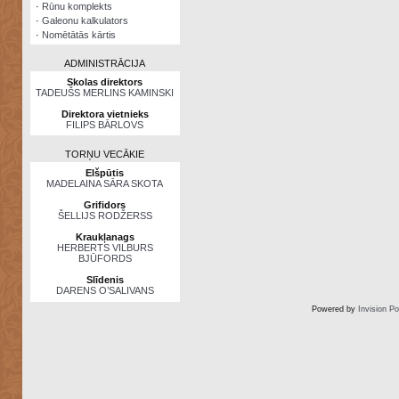
·
Rūnu komplekts
·
Galeonu kalkulators
·
Nomētātās kārtis
ADMINISTRĀCIJA
Skolas direktors
TADEUŠS MERLINS KAMINSKI
Direktora vietnieks
FILIPS BĀRLOVS
TORŅU VECĀKIE
Elšpūtis
MADELAINA SĀRA SKOTA
Grifidors
ŠELLIJS RODŽERSS
Kraukļanags
HERBERTS VILBURS
BJŪFORDS
Slīdenis
DARENS O’SALIVANS
Powered by
Invision P