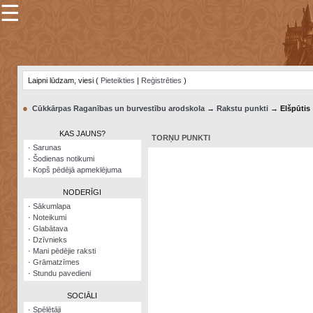
☰
×
Sarunu
pavediens
Laipni lūdzam, viesi (
Pieteikties
|
Reģistrēties
)
Manas
piezīmes
●
Cūkkārpas Raganības un burvestību arodskola
→
Rakstu punkti
→ Elšpūtis
Grāmatzīmes
KAS JAUNS?
TORŅU PUNKTI
Šodienas
·
Sarunas
notikumi
·
Šodienas notikumi
·
Kopš pēdējā apmeklējuma
Laupītāju
karte
NODERĪGI
·
Sākumlapa
·
Noteikumi
Visatcera
·
Glabātava
almanahs
·
Dzīvnieks
·
Mani pēdējie raksti
Arhīvs
·
Grāmatzīmes
·
Stundu pavedieni
SOCIĀLI
·
Spēlētāji