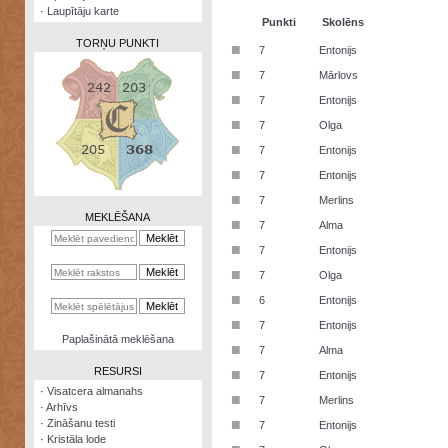
·
Laupītāju karte
Punkti
Skolēns
TORŅU PUNKTI
■
7
Entonijs
■
7
Mārlovs
■
7
Entonijs
■
7
Olga
Zināšanu
■
7
Entonijs
testi
■
7
Entonijs
Kristāla
■
7
Merlins
lode
MEKLĒŠANA
■
7
Alma
Rūnu
■
7
Entonijs
komplekts
■
7
Olga
Galeonu
■
6
Entonijs
kalkulators
■
7
Entonijs
Nomētātās
Paplašinātā meklēšana
■
kārtis
7
Alma
RESURSI
■
7
Entonijs
·
Visatcera almanahs
■
7
Merlins
·
Arhīvs
■
·
Zināšanu testi
7
Entonijs
·
Kristāla lode