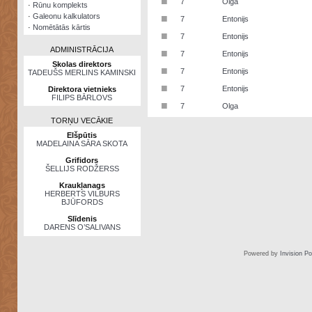
■
7
Olga
·
Rūnu komplekts
·
Galeonu kalkulators
■
7
Entonijs
·
Nomētātās kārtis
■
7
Entonijs
ADMINISTRĀCIJA
■
7
Entonijs
Skolas direktors
■
7
Entonijs
TADEUŠS MERLINS KAMINSKI
■
7
Entonijs
Direktora vietnieks
FILIPS BĀRLOVS
■
7
Olga
TORŅU VECĀKIE
Elšpūtis
MADELAINA SĀRA SKOTA
Grifidors
ŠELLIJS RODŽERSS
Kraukļanags
HERBERTS VILBURS
BJŪFORDS
Slīdenis
DARENS O’SALIVANS
Powered by
Invision P