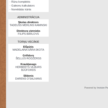
·
Rūnu komplekts
·
Galeonu kalkulators
·
Nomētātās kārtis
ADMINISTRĀCIJA
Skolas direktors
TADEUŠS MERLINS KAMINSKI
Direktora vietnieks
FILIPS BĀRLOVS
TORŅU VECĀKIE
Elšpūtis
MADELAINA SĀRA SKOTA
Grifidors
ŠELLIJS RODŽERSS
Kraukļanags
HERBERTS VILBURS
BJŪFORDS
Slīdenis
DARENS O’SALIVANS
Powered by
Invision P