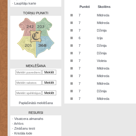
·
Laupītāju karte
Punkti
Skolēns
TORŅU PUNKTI
■
7
Mildreda
■
7
Mildreda
■
7
Džinija
■
6
Izija
Zināšanu
■
7
Džinija
testi
■
7
Džinija
Kristāla
■
7
Violeta
lode
MEKLĒŠANA
■
7
Mildreda
Rūnu
■
7
Mildreda
komplekts
■
7
Mildreda
Galeonu
■
7
Džinija
kalkulators
■
7
Mildreda
Nomētātās
Paplašinātā meklēšana
kārtis
RESURSI
·
Visatcera almanahs
·
Arhīvs
·
Zināšanu testi
·
Kristāla lode