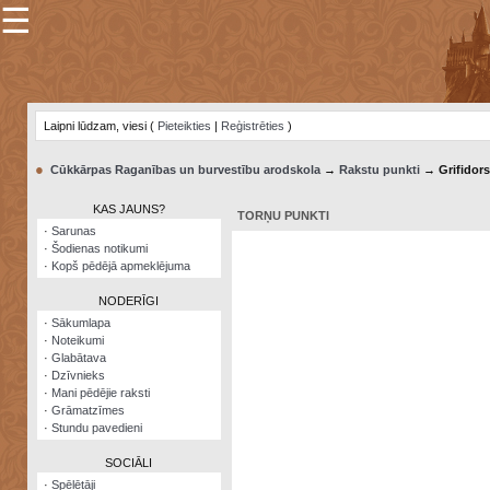
☰
×
Sarunu
pavediens
Laipni lūdzam, viesi (
Pieteikties
|
Reģistrēties
)
Manas
piezīmes
●
Cūkkārpas Raganības un burvestību arodskola
→
Rakstu punkti
→ Grifidors
Grāmatzīmes
KAS JAUNS?
TORŅU PUNKTI
Šodienas
·
Sarunas
notikumi
·
Šodienas notikumi
·
Kopš pēdējā apmeklējuma
Laupītāju
karte
NODERĪGI
·
Sākumlapa
·
Noteikumi
Visatcera
·
Glabātava
almanahs
·
Dzīvnieks
·
Mani pēdējie raksti
Arhīvs
·
Grāmatzīmes
·
Stundu pavedieni
SOCIĀLI
·
Spēlētāji