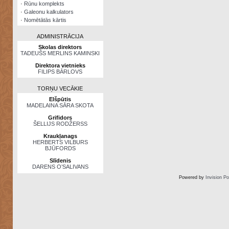
·
Rūnu komplekts
·
Galeonu kalkulators
·
Nomētātās kārtis
ADMINISTRĀCIJA
Skolas direktors
TADEUŠS MERLINS KAMINSKI
Direktora vietnieks
FILIPS BĀRLOVS
TORŅU VECĀKIE
Elšpūtis
MADELAINA SĀRA SKOTA
Grifidors
ŠELLIJS RODŽERSS
Kraukļanags
HERBERTS VILBURS
BJŪFORDS
Slīdenis
DARENS O’SALIVANS
Powered by
Invision P