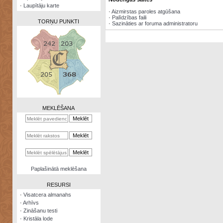
·
Laupītāju karte
·
Aizmirstas paroles atgūšana
·
Palīdzības faili
TORŅU PUNKTI
·
Sazināties ar foruma administratoru
Zināšanu
testi
Kristāla
lode
MEKLĒŠANA
Rūnu
komplekts
Galeonu
kalkulators
Nomētātās
Paplašinātā meklēšana
kārtis
RESURSI
·
Visatcera almanahs
·
Arhīvs
·
Zināšanu testi
·
Kristāla lode