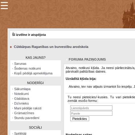
☰
×
Sarunu
pavediens
Šī izvēlne ir atspējota
Manas
piezīmes
●
Cūkkārpas Raganības un burvestību arodskola
Grāmatzīmes
KAS JAUNS?
FORUMA PAZIŅOJUMS
Šodienas
·
Sarunas
notikumi
Atvaino, notikusi kļūda. Ja neesi pārliecināts/
·
Šodienas notikumi
pārskatīt palīdzības datnes.
·
Kopš pēdējā apmeklējuma
Laupītāju
Uzrādītā kļūda bija:
karte
NODERĪGI
Atvaino, tev nav atļauts izmantot šo iespēju. 
·
Sākumlapa
·
Noteikumi
Visatcera
Tu neesi pieteicies/-kusies. Tu vari pieteikti
·
Glabātava
almanahs
zemāk esošo formu:
·
Dzīvnieks
·
Mani pēdējie raksti
Arhīvs
·
Grāmatzīmes
·
Stundu pavedieni
SOCIĀLI
·
Spēlētāji
Noderīgas saites