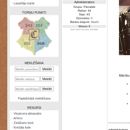
Administrators
·
Laupītāju karte
Grupa: Pārvalde
Raksti: 34
TORŅU PUNKTI
Sirpi: 43
Dzīvnieks:
0
Biedra krājumi:
Skatīt
Misters Ā
ČUČ KOPTELPAS DĪVĀNĀ
Zināšanu
testi
Kristāla
lode
MEKLĒŠANA
Rūnu
komplekts
Mācību 
Galeonu
kalkulators
Nomētātās
Paplašinātā meklēšana
kārtis
RESURSI
·
Visatcera almanahs
·
Arhīvs
·
Zināšanu testi
------------------
·
Kristāla lode
administrators