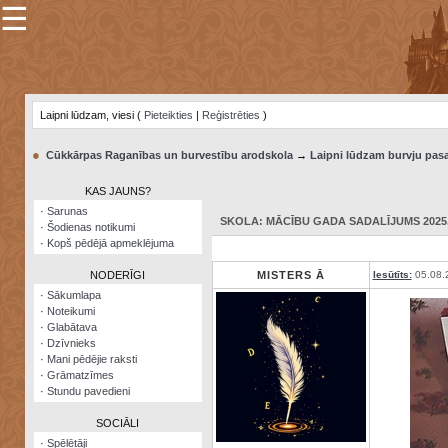
☰
×
Sarunu
pavediens
Laipni lūdzam, viesi (
Pieteikties
|
Reģistrēties
)
Manas
piezīmes
●
Cūkkārpas Raganības un burvestību arodskola
→
Laipni lūdzam burvju pasa
Grāmatzīmes
KAS JAUNS?
Šodienas
·
Sarunas
notikumi
SKOLA: MĀCĪBU GADA SADALĪJUMS 2025./
·
Šodienas notikumi
·
Kopš pēdējā apmeklējuma
Laupītāju
karte
NODERĪGI
MISTERS Ā
Iesūtīts:
05.08.
·
Sākumlapa
·
Noteikumi
Visatcera
·
Glabātava
almanahs
·
Dzīvnieks
·
Mani pēdējie raksti
Arhīvs
·
Grāmatzīmes
·
Stundu pavedieni
SOCIĀLI
·
Spēlētāji