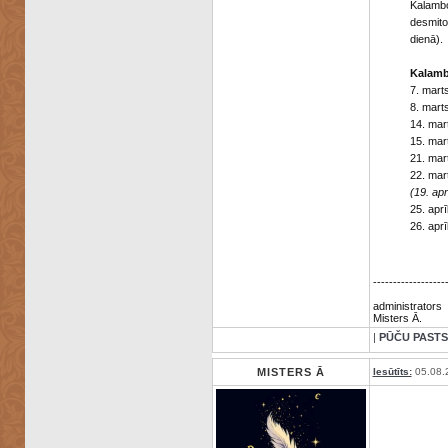
Kalambo
desmito
dienā).
Kalambo
7. mart
8. mart
14. mar
15. ma
21. mar
22. ma
(19. ap
25. apr
26. apr
------------------
administrators
Misters Ā.
|
PŪČU PASTS
MISTERS Ā
Iesūtīts:
05.08.