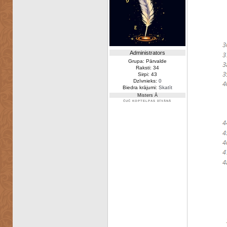
Administrators
Grupa: Pārvalde
Raksti: 34
Sirpi: 43
Dzīvnieks:
0
Biedra krājumi:
Skatīt
Misters Ā
ČUČ KOPTELPAS DĪVĀNĀ