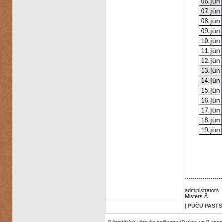
------------------
administrators
Misters Ā.
|
PŪČU PASTS