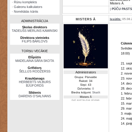
·
Rūnu komplekts
Misters Ā.
·
Galeonu kalkulators
|
PŪČU PASTS
·
Nomētātās kārtis
MISTERS Ā
Iesūtīts:
05.08.
ADMINISTRĀCIJA
Skolas direktors
TADEUŠS MERLINS KAMINSKI
Direktora vietnieks
FILIPS BĀRLOVS
Cūkmie
Svētdie
TORŅU VECĀKIE
18:00)
Elšpūtis
MADELAINA SĀRA SKOTA
21. sep
Grifidors
12. okto
ŠELLIJS RODŽERSS
Administrators
2. nove
Grupa: Pārvalde
Kraukļanags
23. nov
Raksti: 34
HERBERTS VILBURS
14. dec
Sirpi: 43
BJŪFORDS
28. dec
Dzīvnieks:
0
Slīdenis
Biedra krājumi:
Skatīt
1. febru
DARENS O’SALIVANS
Misters Ā
22. febr
ČUČ KOPTELPAS DĪVĀNĀ
15. mar
29. mar
3. maijs
24. maij
14. jūnij