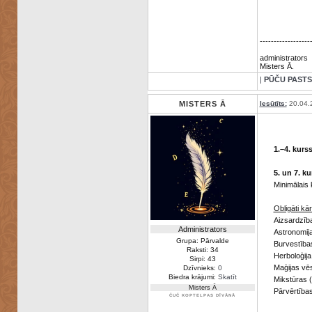
------------------
administrators
Misters Ā.
|
PŪČU PASTS
MISTERS Ā
Iesūtīts:
20.04.
1.–4. kurs
5. un 7. ku
Minimālais 
Obligāti kā
Aizsardzība
Administrators
Astronomija
Grupa: Pārvalde
Burvestība
Raksti: 34
Herboloģija
Sirpi: 43
Maģijas vē
Dzīvnieks:
0
Biedra krājumi:
Skatīt
Mikstūras 
Misters Ā
Pārvērtības
ČUČ KOPTELPAS DĪVĀNĀ