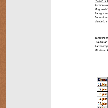
Izvēles SLI
Aritmantika
Maģisko bū
Pareģošana
Seno rūnu 
Vientiešu 
Teorētiskās
Praktiskās 
Astronomij
Mikstūru e