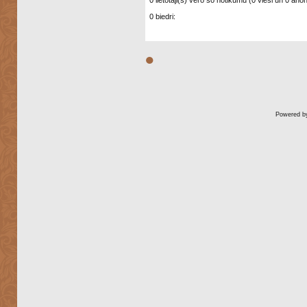
0 lietotāji(s) vēro šo notikumu (0 viesi un 0 anonī
0 biedri:
●
Powered 