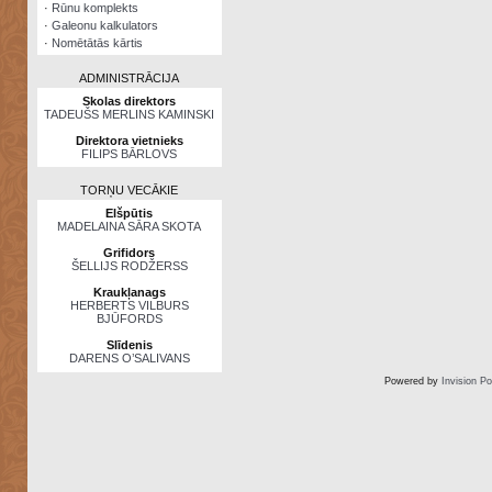
·
Rūnu komplekts
·
Galeonu kalkulators
·
Nomētātās kārtis
ADMINISTRĀCIJA
Skolas direktors
TADEUŠS MERLINS KAMINSKI
Direktora vietnieks
FILIPS BĀRLOVS
TORŅU VECĀKIE
Elšpūtis
MADELAINA SĀRA SKOTA
Grifidors
ŠELLIJS RODŽERSS
Kraukļanags
HERBERTS VILBURS
BJŪFORDS
Slīdenis
DARENS O’SALIVANS
Powered by
Invision P