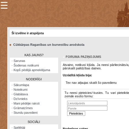
☰
×
Sarunu
pavediens
Šī izvēlne ir atspējota
Manas
piezīmes
●
Cūkkārpas Raganības un burvestību arodskola
Grāmatzīmes
KAS JAUNS?
FORUMA PAZIŅOJUMS
Šodienas
·
Sarunas
notikumi
Atvaino, notikusi kļūda. Ja neesi pārliecināts/
·
Šodienas notikumi
pārskatīt palīdzības datnes.
·
Kopš pēdējā apmeklējuma
Laupītāju
Uzrādītā kļūda bija:
karte
NODERĪGI
Tev nav atļaujas skatīt šo pavedienu
·
Sākumlapa
·
Noteikumi
Visatcera
Tu neesi pieteicies/-kusies. Tu vari pieteikti
·
Glabātava
almanahs
zemāk esošo formu:
·
Dzīvnieks
·
Mani pēdējie raksti
Arhīvs
·
Grāmatzīmes
·
Stundu pavedieni
SOCIĀLI
·
Spēlētāji
Noderīgas saites