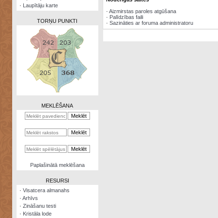
·
Laupītāju karte
·
Aizmirstas paroles atgūšana
·
Palīdzības faili
TORŅU PUNKTI
·
Sazināties ar foruma administratoru
Zināšanu
testi
Kristāla
lode
MEKLĒŠANA
Rūnu
komplekts
Galeonu
kalkulators
Nomētātās
Paplašinātā meklēšana
kārtis
RESURSI
·
Visatcera almanahs
·
Arhīvs
·
Zināšanu testi
·
Kristāla lode