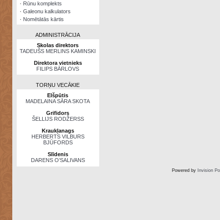
·
Rūnu komplekts
·
Galeonu kalkulators
·
Nomētātās kārtis
ADMINISTRĀCIJA
Skolas direktors
TADEUŠS MERLINS KAMINSKI
Direktora vietnieks
FILIPS BĀRLOVS
TORŅU VECĀKIE
Elšpūtis
MADELAINA SĀRA SKOTA
Grifidors
ŠELLIJS RODŽERSS
Kraukļanags
HERBERTS VILBURS
BJŪFORDS
Slīdenis
DARENS O’SALIVANS
Powered by
Invision P