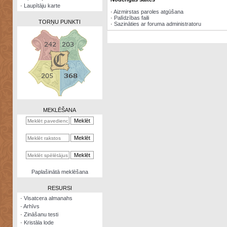
·
Laupītāju karte
·
Aizmirstas paroles atgūšana
·
Palīdzības faili
TORŅU PUNKTI
·
Sazināties ar foruma administratoru
Zināšanu
testi
Kristāla
lode
MEKLĒŠANA
Rūnu
komplekts
Galeonu
kalkulators
Nomētātās
Paplašinātā meklēšana
kārtis
RESURSI
·
Visatcera almanahs
·
Arhīvs
·
Zināšanu testi
·
Kristāla lode