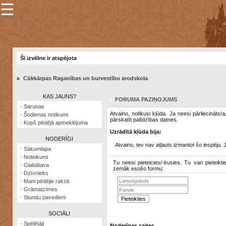
☰
×
Sarunu
pavediens
Šī izvēlne ir atspējota
Manas
piezīmes
●
Cūkkārpas Raganības un burvestību arodskola
Grāmatzīmes
KAS JAUNS?
FORUMA PAZIŅOJUMS
Šodienas
·
Sarunas
notikumi
Atvaino, notikusi kļūda. Ja neesi pārliecināts/
·
Šodienas notikumi
pārskatīt palīdzības datnes.
·
Kopš pēdējā apmeklējuma
Laupītāju
Uzrādītā kļūda bija:
karte
NODERĪGI
Atvaino, tev nav atļauts izmantot šo iespēju. 
·
Sākumlapa
·
Noteikumi
Visatcera
Tu neesi pieteicies/-kusies. Tu vari pieteikti
·
Glabātava
almanahs
zemāk esošo formu:
·
Dzīvnieks
·
Mani pēdējie raksti
Arhīvs
·
Grāmatzīmes
·
Stundu pavedieni
SOCIĀLI
·
Spēlētāji
Noderīgas saites