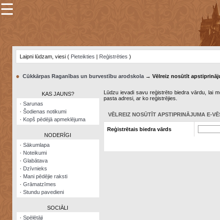
☰
×
Sarunu
pavediens
Laipni lūdzam, viesi (
Pieteikties
|
Reģistrēties
)
Manas
piezīmes
●
Cūkkārpas Raganības un burvestību arodskola
→ Vēlreiz nosūtīt apstiprināj
Grāmatzīmes
Lūdzu ievadi savu reģistrēto biedra vārdu, lai me
KAS JAUNS?
pasta adresi, ar ko reģistrējies.
Šodienas
·
Sarunas
notikumi
·
Šodienas notikumi
VĒLREIZ NOSŪTĪT APSTIPRINĀJUMA E-VĒ
·
Kopš pēdējā apmeklējuma
Laupītāju
Reģistrētais biedra vārds
karte
NODERĪGI
·
Sākumlapa
·
Noteikumi
Visatcera
·
Glabātava
almanahs
·
Dzīvnieks
·
Mani pēdējie raksti
Arhīvs
·
Grāmatzīmes
·
Stundu pavedieni
SOCIĀLI
·
Spēlētāji