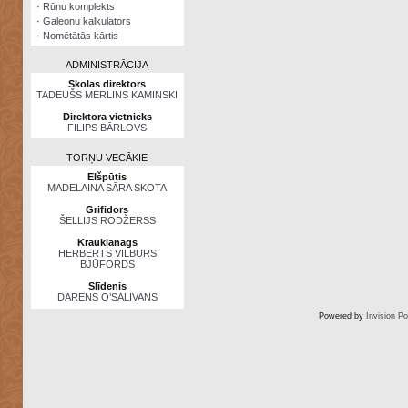
·
Rūnu komplekts
·
Galeonu kalkulators
·
Nomētātās kārtis
ADMINISTRĀCIJA
Skolas direktors
TADEUŠS MERLINS KAMINSKI
Direktora vietnieks
FILIPS BĀRLOVS
TORŅU VECĀKIE
Elšpūtis
MADELAINA SĀRA SKOTA
Grifidors
ŠELLIJS RODŽERSS
Kraukļanags
HERBERTS VILBURS
BJŪFORDS
Slīdenis
DARENS O’SALIVANS
Powered by
Invision P