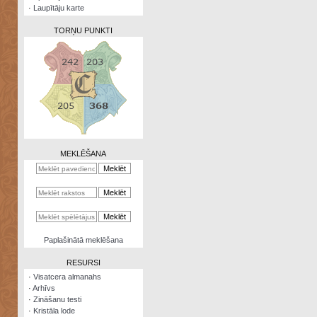
·
Laupītāju karte
TORŅU PUNKTI
Zināšanu
testi
Kristāla
lode
MEKLĒŠANA
Rūnu
komplekts
Galeonu
kalkulators
Nomētātās
Paplašinātā meklēšana
kārtis
RESURSI
·
Visatcera almanahs
·
Arhīvs
·
Zināšanu testi
·
Kristāla lode