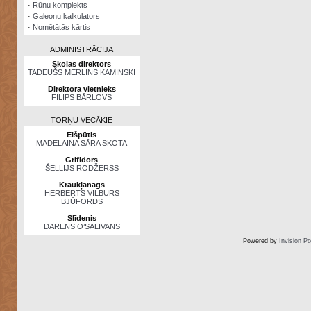
·
Rūnu komplekts
·
Galeonu kalkulators
·
Nomētātās kārtis
ADMINISTRĀCIJA
Skolas direktors
TADEUŠS MERLINS KAMINSKI
Direktora vietnieks
FILIPS BĀRLOVS
TORŅU VECĀKIE
Elšpūtis
MADELAINA SĀRA SKOTA
Grifidors
ŠELLIJS RODŽERSS
Kraukļanags
HERBERTS VILBURS
BJŪFORDS
Slīdenis
DARENS O’SALIVANS
Powered by
Invision P