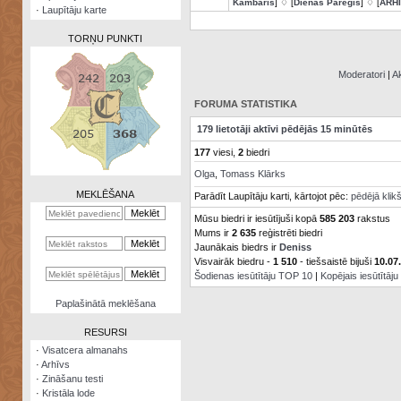
Kambaris
] ♢ [
Dienas Pareģis
] ♢ [
ARH
·
Laupītāju karte
TORŅU PUNKTI
Moderatori
|
Ak
FORUMA STATISTIKA
Zināšanu
179 lietotāji aktīvi pēdējās 15 minūtēs
testi
177
viesi,
2
biedri
Kristāla
Olga
,
Tomass Klārks
lode
MEKLĒŠANA
Parādīt Laupītāju karti, kārtojot pēc:
pēdējā klik
Rūnu
Mūsu biedri ir iesūtījuši kopā
585 203
rakstus
komplekts
Mums ir
2 635
reģistrēti biedri
Jaunākais biedrs ir
Deniss
Galeonu
Visvairāk biedru -
1 510
- tiešsaistē bijuši
10.07
kalkulators
Šodienas iesūtītāju TOP 10
|
Kopējais iesūtītāj
Nomētātās
Paplašinātā meklēšana
kārtis
RESURSI
·
Visatcera almanahs
·
Arhīvs
·
Zināšanu testi
·
Kristāla lode