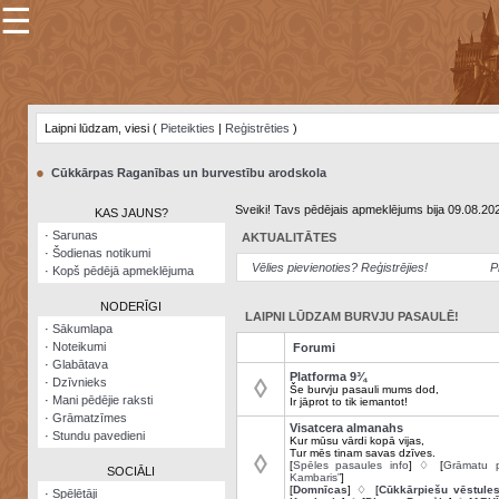
☰
×
Sarunu
pavediens
Laipni lūdzam, viesi (
Pieteikties
|
Reģistrēties
)
Manas
piezīmes
●
Cūkkārpas Raganības un burvestību arodskola
Grāmatzīmes
Sveiki! Tavs pēdējais apmeklējums bija 09.08.20
KAS JAUNS?
Šodienas
·
Sarunas
AKTUALITĀTES
notikumi
·
Šodienas notikumi
Vēlies pievienoties? Reģistrējies!
P
·
Kopš pēdējā apmeklējuma
Laupītāju
karte
NODERĪGI
LAIPNI LŪDZAM BURVJU PASAULĒ!
·
Sākumlapa
·
Noteikumi
Forumi
Visatcera
·
Glabātava
almanahs
Platforma 9¾
◊
·
Dzīvnieks
Še burvju pasauli mums dod,
·
Mani pēdējie raksti
Ir jāprot to tik iemantot!
Arhīvs
·
Grāmatzīmes
Visatcera almanahs
·
Stundu pavedieni
Kur mūsu vārdi kopā vijas,
Tur mēs tinam savas dzīves.
◊
[
Spēles pasaules info
] ♢ [
Grāmatu p
SOCIĀLI
Kambaris”
]
[
Domnīcas
] ♢ [
Cūkkārpiešu vēstule
·
Spēlētāji