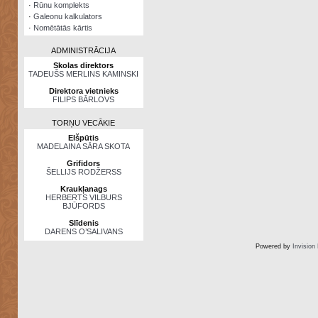
·
Rūnu komplekts
·
Galeonu kalkulators
·
Nomētātās kārtis
ADMINISTRĀCIJA
Skolas direktors
TADEUŠS MERLINS KAMINSKI
Direktora vietnieks
FILIPS BĀRLOVS
TORŅU VECĀKIE
Elšpūtis
MADELAINA SĀRA SKOTA
Grifidors
ŠELLIJS RODŽERSS
Kraukļanags
HERBERTS VILBURS
BJŪFORDS
Slīdenis
DARENS O’SALIVANS
Powered by
Invision