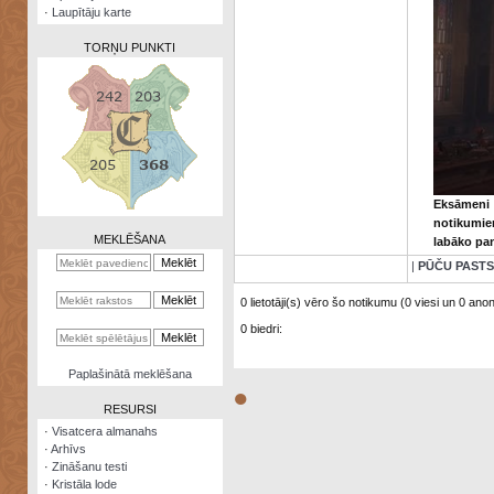
·
Laupītāju karte
TORŅU PUNKTI
Zināšanu
testi
Eksāmeni 
Kristāla
notikumie
lode
MEKLĒŠANA
labāko pa
Rūnu
|
PŪČU PASTS
komplekts
0 lietotāji(s) vēro šo notikumu (0 viesi un 0 anonī
Galeonu
0 biedri:
kalkulators
Nomētātās
Paplašinātā meklēšana
kārtis
●
RESURSI
·
Visatcera almanahs
·
Arhīvs
·
Zināšanu testi
·
Kristāla lode