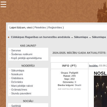
☰
×
Sarunu
pavediens
Laipni lūdzam, viesi (
Pieteikties
|
Reģistrēties
)
Manas
piezīmes
●
Cūkkārpas Raganības un burvestību arodskola
→
Sākumlapa
→
Sākumlapa
Grāmatzīmes
KAS JAUNS?
Šodienas
·
Sarunas
notikumi
2024./2025. MĀCĪBU GADA AKTUALITĀTE: 2
·
Šodienas notikumi
·
Kopš pēdējā apmeklējuma
Laupītāju
karte
NODERĪGI
INFO (PT)
Iesūtīts:
03.09.
·
Sākumlapa
NOSL
Grupa: Palīgtēli
·
Noteikumi
Visatcera
Raksti: 255
·
Glabātava
almanahs
Sirpi: 202
·
Dzīvnieks
Dzīvnieks:
0
Biedra krājumi:
Skatīt
·
Mani pēdējie raksti
Arhīvs
·
Grāmatzīmes
ČUČ KOPTELPAS DĪVĀNĀ
·
Stundu pavedieni
SOCIĀLI
·
Spēlētāji