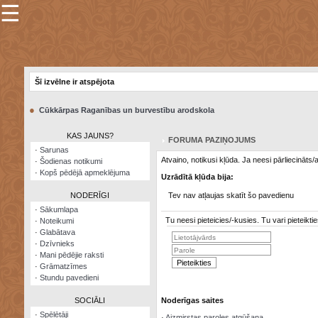
☰
×
Sarunu
pavediens
Šī izvēlne ir atspējota
Manas
piezīmes
●
Cūkkārpas Raganības un burvestību arodskola
Grāmatzīmes
KAS JAUNS?
FORUMA PAZIŅOJUMS
Šodienas
·
Sarunas
notikumi
Atvaino, notikusi kļūda. Ja neesi pārliecināts
·
Šodienas notikumi
·
Kopš pēdējā apmeklējuma
Uzrādītā kļūda bija:
Laupītāju
karte
NODERĪGI
Tev nav atļaujas skatīt šo pavedienu
·
Sākumlapa
Tu neesi pieteicies/-kusies. Tu vari pieteik
·
Noteikumi
Visatcera
·
Glabātava
almanahs
·
Dzīvnieks
·
Mani pēdējie raksti
Arhīvs
·
Grāmatzīmes
·
Stundu pavedieni
SOCIĀLI
Noderīgas saites
·
Spēlētāji
·
Aizmirstas paroles atgūšana