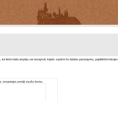
/a, kā lietot kādu iespēju vai nesaproti, kāpēc saņēmi šo kļūdas paziņojumu, papildinformācijai
ties, izmantojot zemāk esošo formu: