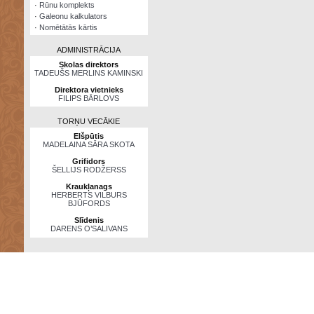
·
Rūnu komplekts
·
Galeonu kalkulators
·
Nomētātās kārtis
ADMINISTRĀCIJA
Skolas direktors
TADEUŠS MERLINS KAMINSKI
Direktora vietnieks
FILIPS BĀRLOVS
TORŅU VECĀKIE
Elšpūtis
MADELAINA SĀRA SKOTA
Grifidors
ŠELLIJS RODŽERSS
Kraukļanags
HERBERTS VILBURS
BJŪFORDS
Slīdenis
DARENS O’SALIVANS