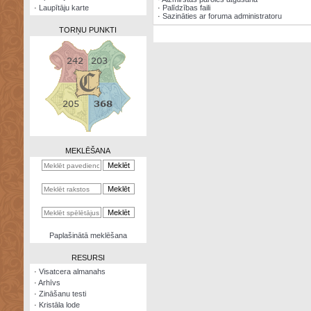
·
Laupītāju karte
·
Palīdzības faili
·
Sazināties ar foruma administratoru
TORŅU PUNKTI
Zināšanu
testi
Kristāla
lode
MEKLĒŠANA
Rūnu
komplekts
Galeonu
kalkulators
Nomētātās
Paplašinātā meklēšana
kārtis
RESURSI
·
Visatcera almanahs
·
Arhīvs
·
Zināšanu testi
·
Kristāla lode