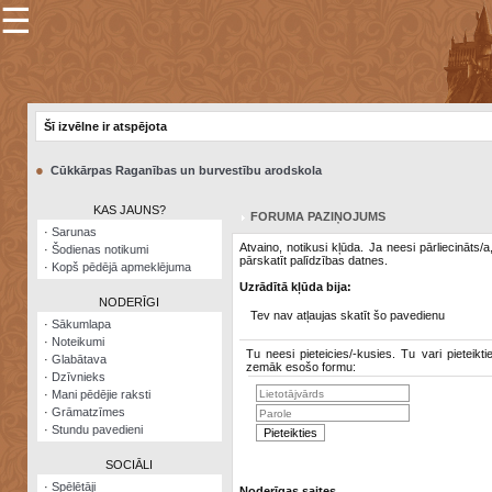
☰
×
Sarunu
pavediens
Šī izvēlne ir atspējota
Manas
piezīmes
●
Cūkkārpas Raganības un burvestību arodskola
Grāmatzīmes
KAS JAUNS?
FORUMA PAZIŅOJUMS
Šodienas
·
Sarunas
notikumi
Atvaino, notikusi kļūda. Ja neesi pārliecināts/
·
Šodienas notikumi
pārskatīt palīdzības datnes.
·
Kopš pēdējā apmeklējuma
Laupītāju
Uzrādītā kļūda bija:
karte
NODERĪGI
Tev nav atļaujas skatīt šo pavedienu
·
Sākumlapa
·
Noteikumi
Visatcera
Tu neesi pieteicies/-kusies. Tu vari pieteikti
·
Glabātava
almanahs
zemāk esošo formu:
·
Dzīvnieks
·
Mani pēdējie raksti
Arhīvs
·
Grāmatzīmes
·
Stundu pavedieni
SOCIĀLI
·
Spēlētāji
Noderīgas saites