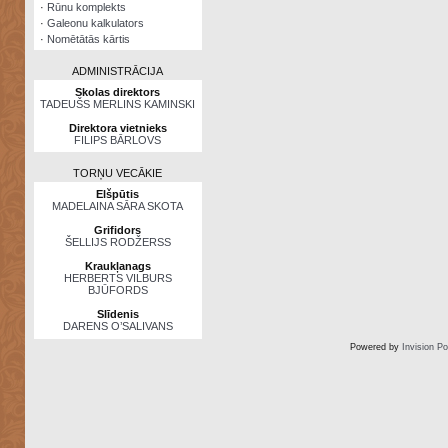
·
Rūnu komplekts
·
Galeonu kalkulators
·
Nomētātās kārtis
ADMINISTRĀCIJA
Skolas direktors
TADEUŠS MERLINS KAMINSKI
Direktora vietnieks
FILIPS BĀRLOVS
TORŅU VECĀKIE
Elšpūtis
MADELAINA SĀRA SKOTA
Grifidors
ŠELLIJS RODŽERSS
Kraukļanags
HERBERTS VILBURS
BJŪFORDS
Slīdenis
DARENS O’SALIVANS
Powered by
Invision P