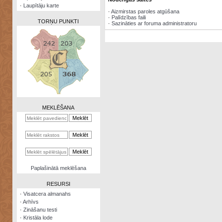
·
Laupītāju karte
·
Aizmirstas paroles atgūšana
·
Palīdzības faili
TORŅU PUNKTI
·
Sazināties ar foruma administratoru
Zināšanu
testi
Kristāla
lode
MEKLĒŠANA
Rūnu
komplekts
Galeonu
kalkulators
Nomētātās
Paplašinātā meklēšana
kārtis
RESURSI
·
Visatcera almanahs
·
Arhīvs
·
Zināšanu testi
·
Kristāla lode