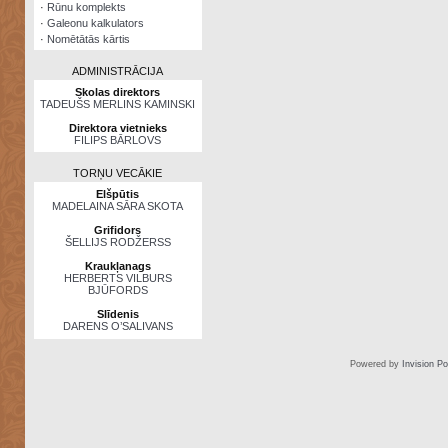
·
Rūnu komplekts
·
Galeonu kalkulators
·
Nomētātās kārtis
ADMINISTRĀCIJA
Skolas direktors
TADEUŠS MERLINS KAMINSKI
Direktora vietnieks
FILIPS BĀRLOVS
TORŅU VECĀKIE
Elšpūtis
MADELAINA SĀRA SKOTA
Grifidors
ŠELLIJS RODŽERSS
Kraukļanags
HERBERTS VILBURS
BJŪFORDS
Slīdenis
DARENS O’SALIVANS
Powered by
Invision P