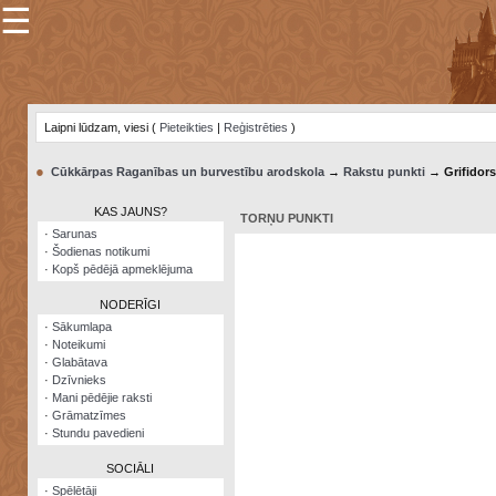
☰
×
Sarunu
pavediens
Laipni lūdzam, viesi (
Pieteikties
|
Reģistrēties
)
Manas
piezīmes
●
Cūkkārpas Raganības un burvestību arodskola
→
Rakstu punkti
→ Grifidors
Grāmatzīmes
KAS JAUNS?
TORŅU PUNKTI
Šodienas
·
Sarunas
notikumi
·
Šodienas notikumi
·
Kopš pēdējā apmeklējuma
Laupītāju
karte
NODERĪGI
·
Sākumlapa
·
Noteikumi
Visatcera
·
Glabātava
almanahs
·
Dzīvnieks
·
Mani pēdējie raksti
Arhīvs
·
Grāmatzīmes
·
Stundu pavedieni
SOCIĀLI
·
Spēlētāji