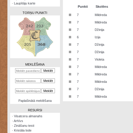
·
Laupītāju karte
Punkti
Skolēns
TORŅU PUNKTI
■
7
Mildreda
■
7
Mildreda
■
7
Džinija
■
6
Izija
Zināšanu
■
7
Džinija
testi
■
7
Džinija
Kristāla
■
7
Violeta
lode
MEKLĒŠANA
■
7
Mildreda
Rūnu
■
7
Mildreda
komplekts
■
7
Mildreda
Galeonu
■
7
Džinija
kalkulators
■
7
Mildreda
Nomētātās
Paplašinātā meklēšana
kārtis
RESURSI
·
Visatcera almanahs
·
Arhīvs
·
Zināšanu testi
·
Kristāla lode