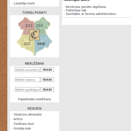
·
Laupītāju karte
·
Aizmirstas paroles atgūšana
·
Palīdzības faili
TORŅU PUNKTI
·
Sazināties ar foruma administratoru
Zināšanu
testi
Kristāla
lode
MEKLĒŠANA
Rūnu
komplekts
Galeonu
kalkulators
Nomētātās
Paplašinātā meklēšana
kārtis
RESURSI
·
Visatcera almanahs
·
Arhīvs
·
Zināšanu testi
·
Kristāla lode