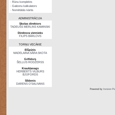
·
Rūnu komplekts
·
Galeonu kalkulators
·
Nomētātās kārtis
ADMINISTRĀCIJA
Skolas direktors
TADEUŠS MERLINS KAMINSKI
Direktora vietnieks
FILIPS BĀRLOVS
TORŅU VECĀKIE
Elšpūtis
MADELAINA SĀRA SKOTA
Grifidors
ŠELLIJS RODŽERSS
Kraukļanags
HERBERTS VILBURS
BJŪFORDS
Slīdenis
DARENS O’SALIVANS
Powered by
Invision P