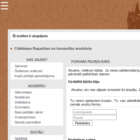
☰
×
Sarunu
pavediens
Šī izvēlne ir atspējota
Manas
piezīmes
●
Cūkkārpas Raganības un burvestību arodskola
Grāmatzīmes
KAS JAUNS?
FORUMA PAZIŅOJUMS
Šodienas
·
Sarunas
notikumi
Atvaino, notikusi kļūda. Ja neesi pārliecināts/
·
Šodienas notikumi
pārskatīt palīdzības datnes.
·
Kopš pēdējā apmeklējuma
Laupītāju
Uzrādītā kļūda bija:
karte
NODERĪGI
Atvaino, tev nav atļauts izmantot šo iespēju. 
·
Sākumlapa
·
Noteikumi
Visatcera
Tu neesi pieteicies/-kusies. Tu vari pieteikti
·
Glabātava
almanahs
zemāk esošo formu:
·
Dzīvnieks
·
Mani pēdējie raksti
Arhīvs
·
Grāmatzīmes
·
Stundu pavedieni
SOCIĀLI
·
Spēlētāji
Noderīgas saites